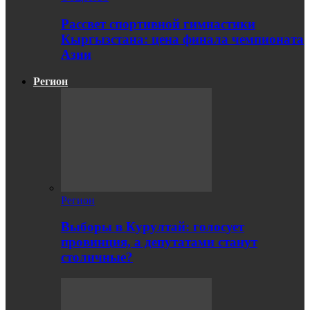
Рассвет спортивной гимнастики
Кыргызстана: цена финала чемпионата
Азии
Регион
Регион
Выборы в Курултай: голосует
провинция, а депутатами станут
столичные?