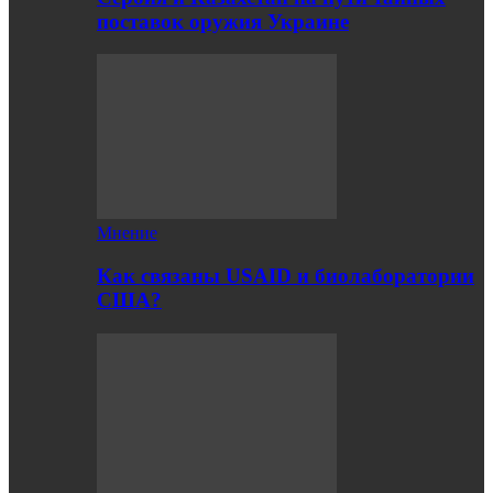
поставок оружия Украине
Мнение
Как связаны USAID и биолаборатории
США?