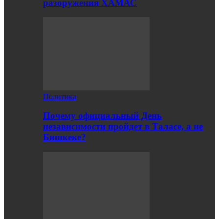
разоружения ХАМАС
Политика
Почему официальный День
независимости пройдет в Таласе, а не
Бишкеке?