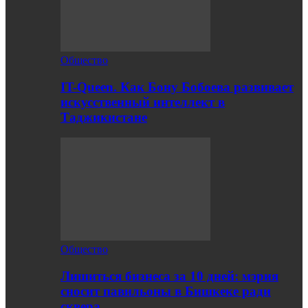
Общество
IT-Queen. Как Бону Бобоева развивает
искусственный интеллект в
Таджикистане
Общество
Лишиться бизнеса за 10 дней: мэрия
сносит павильоны в Бишкеке ради
сквера