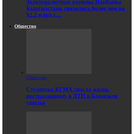
Золотовалютные резервы Нацбанка
Кыргызстана снизились более чем на
$2,2 млрд с…
Общество
Общество
Студентка КГМА спасла жизнь
пострадавшему в ДТП в Боомском
ущелье