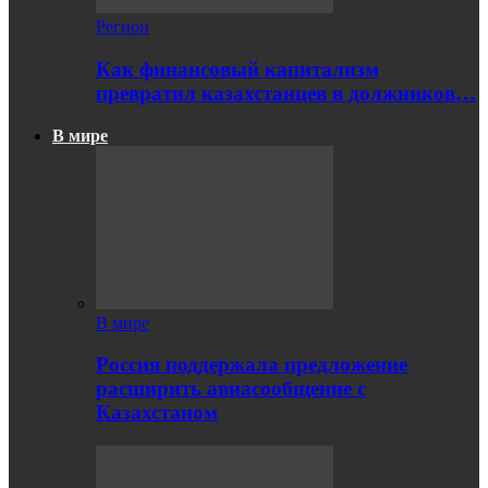
Регион
Как финансовый капитализм
превратил казахстанцев в должников…
В мире
В мире
Россия поддержала предложение
расширить авиасообщение с
Казахстаном