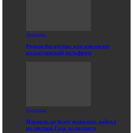
Политика
Редкое богатство: кто извлекает
казахстанский вольфрам
Политика
Израиль не будет выводить войска
из сектора Газа до полного