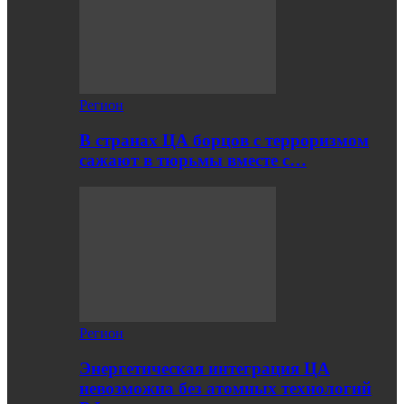
Регион
В странах ЦА борцов с терроризмом
сажают в тюрьмы вместе с…
Регион
Энергетическая интеграция ЦА
невозможна без атомных технологий