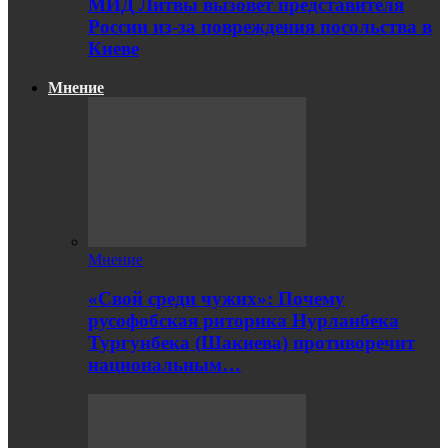
МИД Литвы вызовет представителя
России из-за повреждения посольства в
Киеве
Мнение
Мнение
«Свой среди чужих»: Почему
русофобская риторика Нурланбека
Тургунбека (Шакиева) противоречит
национальным…