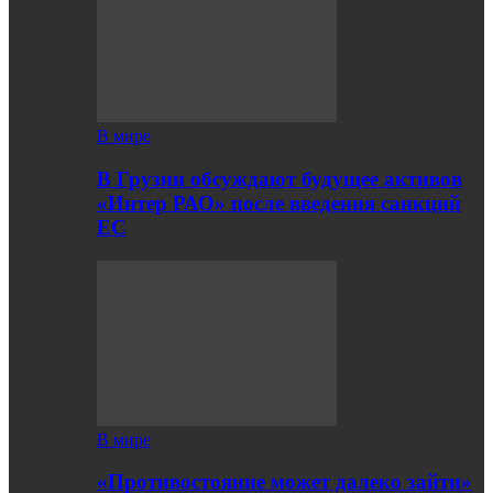
В мире
В Грузии обсуждают будущее активов
«Интер РАО» после введения санкций
ЕС
В мире
«Противостояние может далеко зайти»