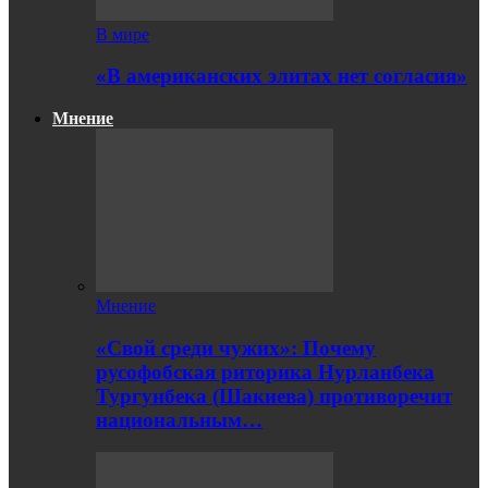
В мире
«В американских элитах нет согласия»
Мнение
Мнение
«Свой среди чужих»: Почему
русофобская риторика Нурланбека
Тургунбека (Шакиева) противоречит
национальным…