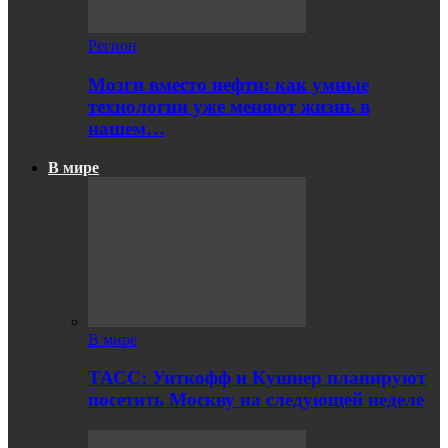
Регион
Мозги вместо нефти: как умные
технологии уже меняют жизнь в
нашем…
В мире
В мире
ТАСС: Уиткофф и Кушнер планируют
посетить Москву на следующей неделе