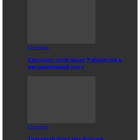
Политика
Евросоюз затягивает Узбекистан в
миграционный омут
Политика
Торговый флот под флагом