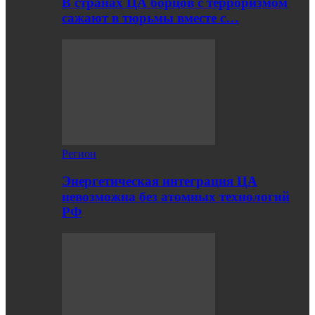
В странах ЦА борцов с терроризмом
сажают в тюрьмы вместе с…
Регион
Энергетическая интеграция ЦА
невозможна без атомных технологий
РФ