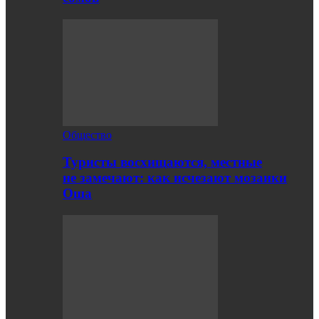
Общество
Туристы восхищаются, местные
не замечают: как исчезают мозаики
Оша