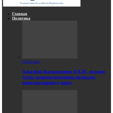
Главная
Политика
Политика
Адылбек Касымалиев: ЕАЭС должен
стать самодостаточным полюсом
многополярного мира