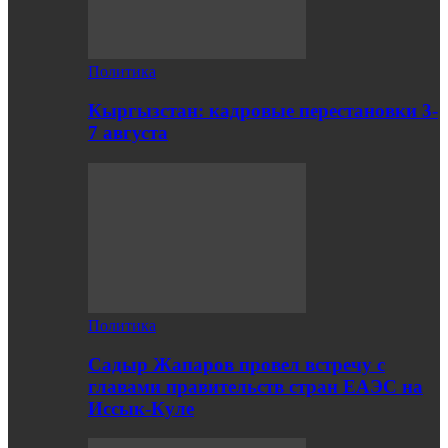
Политика
Кыргызстан: кадровые перестановки 3-
7 августа
Политика
Садыр Жапаров провел встречу с
главами правительств стран ЕАЭС на
Иссык-Куле