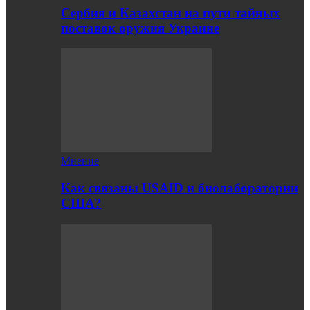
Сербия и Казахстан на пути тайных
поставок оружия Украине
Мнение
Как связаны USAID и биолаборатории
США?