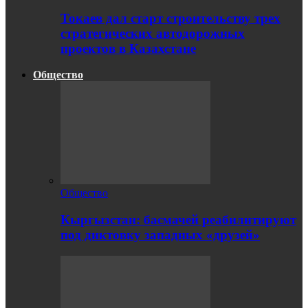
Токаев дал старт строительству трех
стратегических автодорожных
проектов в Казахстане
Общество
Общество
Кыргызстан: басмачей реабилитируют
под диктовку западных «друзей»