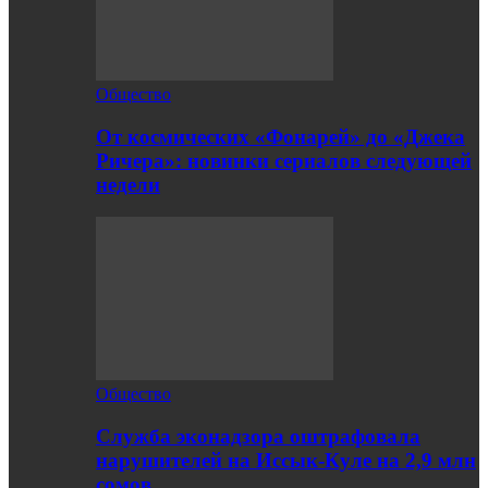
Общество
От космических «Фонарей» до «Джека
Ричера»: новинки сериалов следующей
недели
Общество
Служба эконадзора оштрафовала
нарушителей на Иссык-Куле на 2,9 млн
сомов