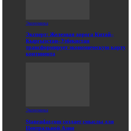
Экономика
Эксперт: Железная дорога Китай–
Кыргызстан–Узбекистан
трансформирует экономическую карту
континента
Экономика
Stanradar.com создает смыслы для
Центральной Азии