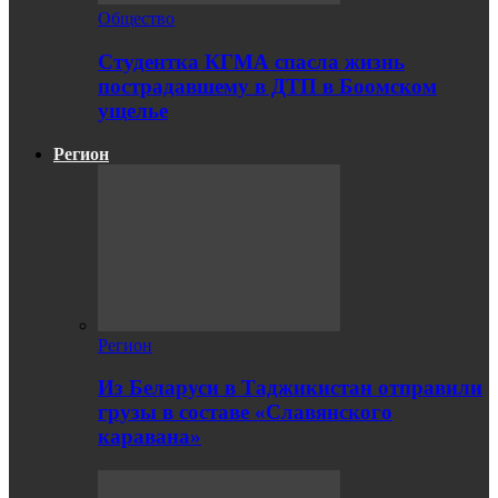
Общество
Студентка КГМА спасла жизнь
пострадавшему в ДТП в Боомском
ущелье
Регион
Регион
Из Беларуси в Таджикистан отправили
грузы в составе «Славянского
каравана»