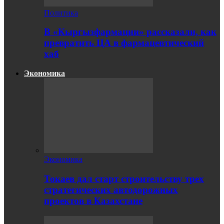
Политика
В «Кыргызфармации» рассказали, как
превратить ЦА в фармацевтический
хаб
Экономика
Экономика
Токаев дал старт строительству трех
стратегических автодорожных
проектов в Казахстане