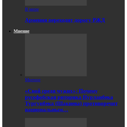
В мире
Армения переходит дорогу РЖД
Мнение
Мнение
«Свой среди чужих»: Почему
русофобская риторика Нурланбека
Тургунбека (Шакиева) противоречит
национальным…