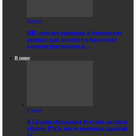
Регион
ИИ, меньше проверок и банковские
данные: как изменится налоговое
администрирование в…
В мире
В мире
В Грузии обсуждают будущее активов
«Интер РАО» после введения санкций
ЕС