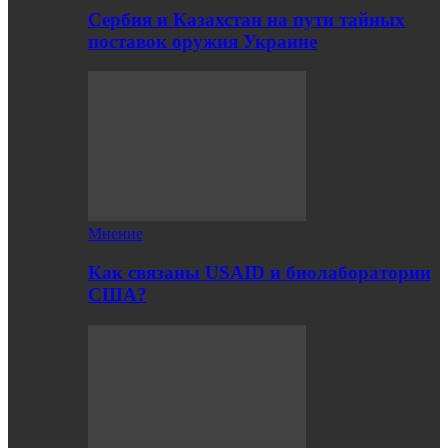
Сербия и Казахстан на пути тайных
поставок оружия Украине
Мнение
Как связаны USAID и биолаборатории
США?