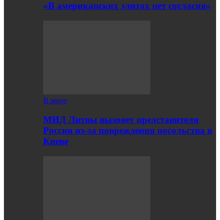
«В американских элитах нет согласия»
В мире
МИД Литвы вызовет представителя
России из-за повреждения посольства в
Киеве