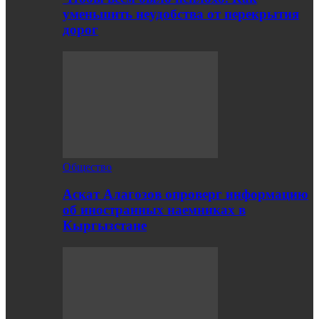
уменьшить неудобства от перекрытия
дорог
Общество
Аскат Алагозов опроверг информацию
об иностранных наемниках в
Кыргызстане