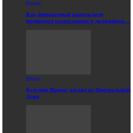
Регион
Как финансовый капитализм
превратил казахстанцев в должников…
Регион
Будущее Ирана: взгляд из Центральной
Азии