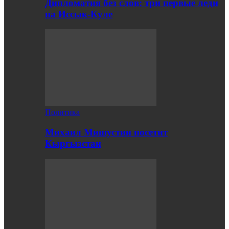
Дипломатия без слов: три первые леди
на Иссык-Куле
Политика
Михаил Мишустин посетит
Кыргызстан