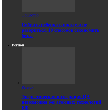
Общество
Собрать ребенка в школу и не
разориться. 10 способов сэкономить
без…
Регион
Регион
Энергетическая интеграция ЦА
невозможна без атомных технологий
РФ