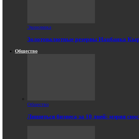
Экономика
Золотовалютные резервы Нацбанка Кырг
Общество
Общество
Лишиться бизнеса за 10 дней: мэрия сно