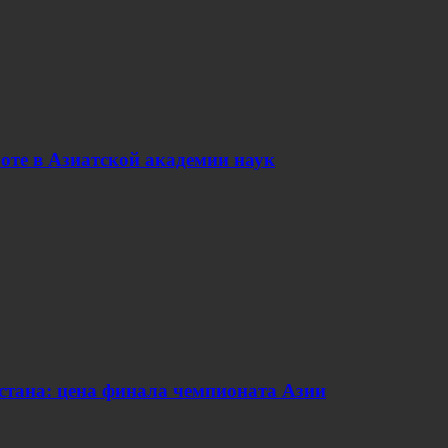
оте в Азиатской академии наук
стана: цена финала чемпионата Азии