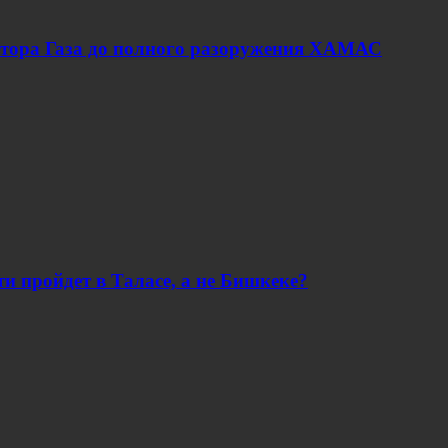
ектора Газа до полного разоружения ХАМАС
 пройдет в Таласе, а не Бишкеке?