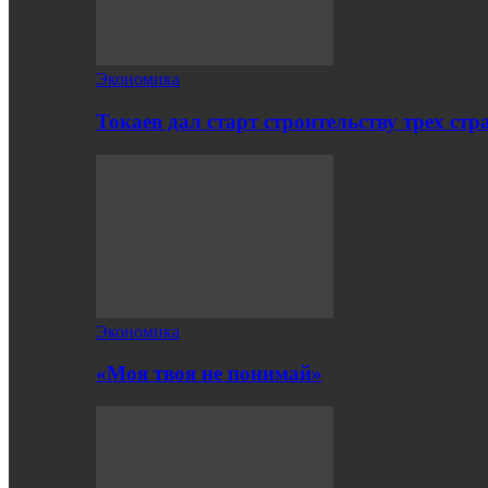
Экономика
Токаев дал старт строительству трех ст
Экономика
«Моя твоя не понимай»