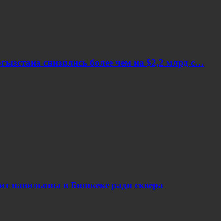
ызстана снизились более чем на $2,2 млрд с…
сит павильоны в Бишкеке ради сквера