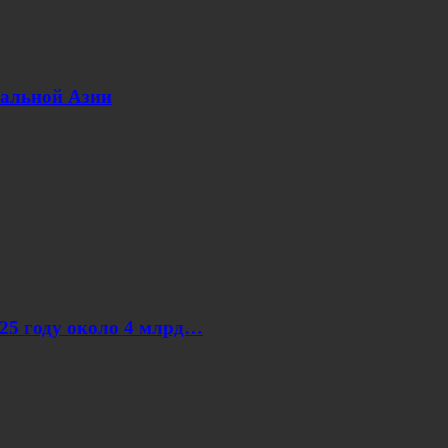
ральной Азии
025 году около 4 млрд…