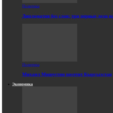
Политика
Дипломатия без слов: три первые леди 
Политика
Михаил Мишустин посетит Кыргызстан
Экономика