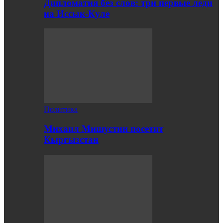
Дипломатия без слов: три первые леди
на Иссык-Куле
Политика
Михаил Мишустин посетит
Кыргызстан