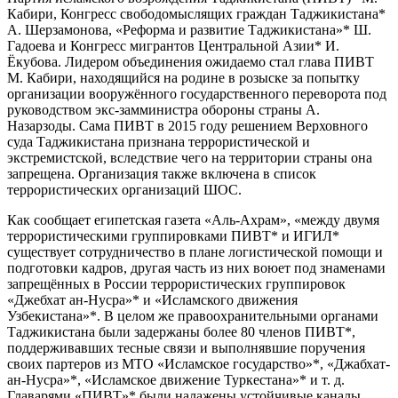
Кабири, Конгресс свободомыслящих граждан Таджикистана*
А. Шерзамонова, «Реформа и развитие Таджикистана»* Ш.
Гадоева и Конгресс мигрантов Центральной Азии* И.
Ёкубова. Лидером объединения ожидаемо стал глава ПИВТ
М. Кабири, находящийся на родине в розыске за попытку
организации вооружённого государственного переворота под
руководством экс-замминистра обороны страны А.
Назарзоды. Сама ПИВТ в 2015 году решением Верховного
суда Таджикистана признана террористической и
экстремистской, вследствие чего на территории страны она
запрещена. Организация также включена в список
террористических организаций ШОС.
Как сообщает египетская газета «Аль-Ахрам», «между двумя
террористическими группировками ПИВТ* и ИГИЛ*
существует сотрудничество в плане логистической помощи и
подготовки кадров, другая часть из них воюет под знаменами
запрещённых в России террористических группировок
«Джебхат ан-Нусра»* и «Исламского движения
Узбекистана»*. В целом же правоохранительными органами
Таджикистана были задержаны более 80 членов ПИВТ*,
поддерживавших тесные связи и выполнявшие поручения
своих партеров из МТО «Исламское государство»*, «Джабхат-
ан-Нycpa»*, «Исламское движение Туркестана»* и т. д.
Главарями «ПИВТ»* были налажены устойчивые каналы