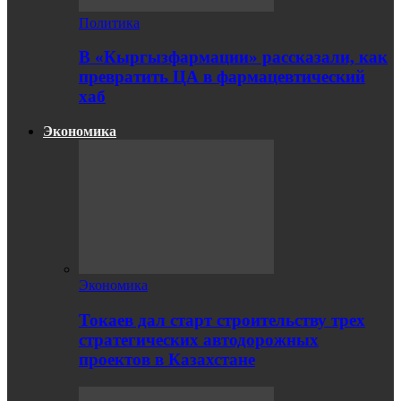
Политика
В «Кыргызфармации» рассказали, как
превратить ЦА в фармацевтический
хаб
Экономика
Экономика
Токаев дал старт строительству трех
стратегических автодорожных
проектов в Казахстане