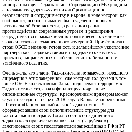
иностранных дел Таджикистана Сироджиддина Мухриддина
с послами государств–участников Организации по
безопасности и сотрудничеству в Европе, в ходе которой, как
сообщается, особое внимание было уделено вопросам
региональной безопасности, укрепления границ,
противодействия современным угрозам и расширения
сотрудничества в рамках военно-политического, экономико-
экологического и гуманитарного измерений. Причём послы
стран ОБСЕ выразили готовность к дальнейшему укреплению
партнерства с Таджикистаном и поддержке совместных
проектов, направленных на обеспечение стабильности и
устойчивого развития.
Очень жаль, что власти Таджикистана не замечают изрядного
лицемерия в этих заверениях. Уже который год руками в том
числе ОБСЕ коллективный Запад подогревает терроризм в
Таджикистане, создавая и финансируя подрывные
оппозиционные структуры. Красноречивым примером может
служить созданный еще в 2018 году в Варшаве запрещённый
в России «Национальный альянс Таджикистана»*,
сформировавший свои исполнительные структуры для
захвата власти в стране. Тогда в состав объединенного
таджикского правительства «в экзиле» (за рубежом)
делегировали своих представителей запрещённая в РФ и РТ
Партия исламского возрождения Таджикистана (ПИВТ)* М.