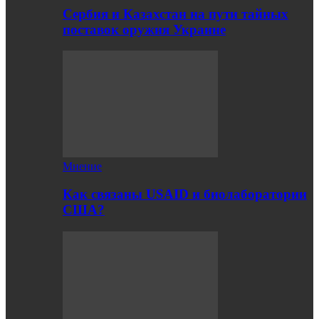
Сербия и Казахстан на пути тайных
поставок оружия Украине
Мнение
Как связаны USAID и биолаборатории
США?