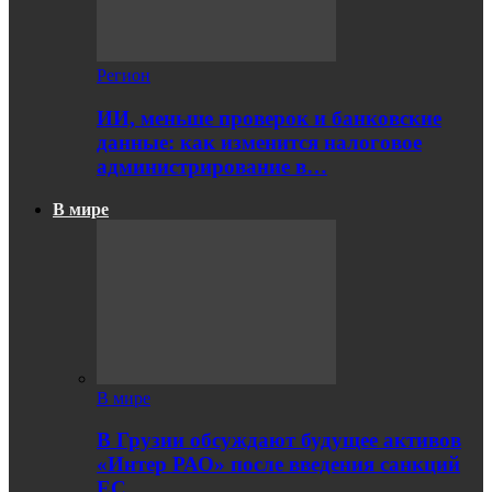
Регион
ИИ, меньше проверок и банковские
данные: как изменится налоговое
администрирование в…
В мире
В мире
В Грузии обсуждают будущее активов
«Интер РАО» после введения санкций
ЕС