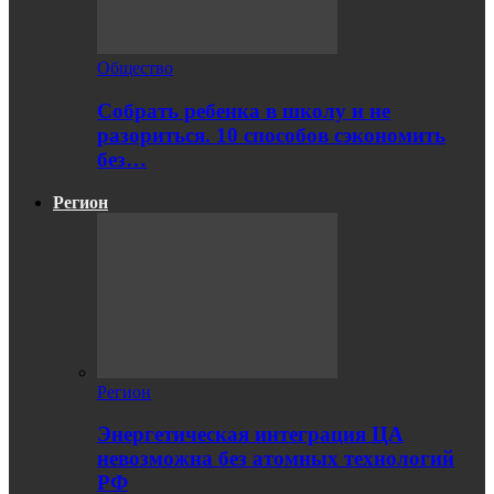
Общество
Собрать ребенка в школу и не
разориться. 10 способов сэкономить
без…
Регион
Регион
Энергетическая интеграция ЦА
невозможна без атомных технологий
РФ