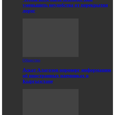
уменьшить неудобства от перекрытия
дорог
Общество
Аскат Алагозов опроверг информацию
об иностранных наемниках в
Кыргызстане