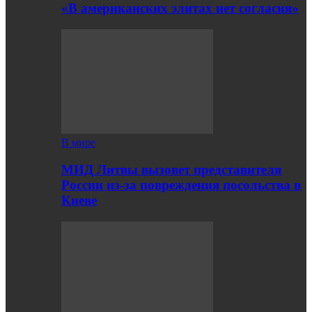
«В американских элитах нет согласия»
В мире
МИД Литвы вызовет представителя
России из-за повреждения посольства в
Киеве