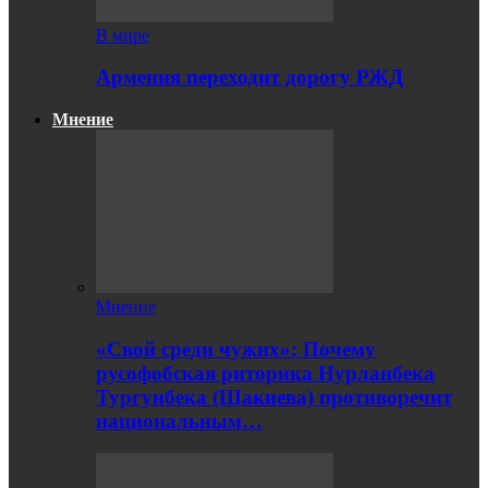
В мире
Армения переходит дорогу РЖД
Мнение
Мнение
«Свой среди чужих»: Почему
русофобская риторика Нурланбека
Тургунбека (Шакиева) противоречит
национальным…