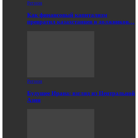
Регион
Как финансовый капитализм
превратил казахстанцев в должников…
Регион
Будущее Ирана: взгляд из Центральной
Азии