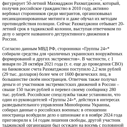
фигурирует 50-летний Махмадджон Рахматджони, который,
получив российское гражданство в 2010 году, активно
вербовал сторонников среди мигрантов, организовывал
несанкционированные митинги и даже обучал их методам
противодействия полиции. Сейчас Рахматджони отбывает 20-
летний срок в таджикской колонии, выступая ответчиком по
делу о запрете названного деструктивного движения в
России.
Согласно данным МВД РФ, сторонники «Группы 24»*
собирали средства для «различных украинских вооружённых
формирований и других экстремистов». В частности, с 1
января по 28 октября 2021 года (т. е. еще до проведения СВО)
на банковские счета Рахматджони поступило 2,2 млн рублей
(29 тыс. долларов) более чем от 1600 физических лиц, в
большинстве своём иностранцев. Ответчик также получал
деньги от участников экстремистских движений в России –
свыше 150 тысяч рублей и перевел своему сообщнику 280
тыс. рублей. Российские спецслужбы также установили, что
один из руководителей «Группы 24»*, действуя в интересах
разведывательного управления Минобороны Украины,
собирал данные о российских военных: в отношении
иностранца возбудили дело о шпионаже и в ноябре 2024 года
приговорили к 14 годам лишения свободы, другой участник
таджикской организации был осужден на восемь с половиной