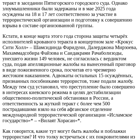
теракт в заседании Пятигорского городского суда. Однако
злоумышленники были задержаны и в мае 2025 года
осуждены на 18 и 17 лет соответственно за участие в
террористической организации и подготовку к совершению
взрыва в составе организованной группы.
Кстати, в конце марта этого года сторона защиты четырёх
исполнителей кровавого теракта в концертном зале «Крокус
Сити Холл» – Шамсидинда Фаридуни, Далерджона Мирзоева,
Махаммадсобира Файзова и Саидакрами Рачаболизоды,
унесшего жизни 149 человек, не согласилась с вердиктом
суда, подав апелляционные жалобы на вынесенный приговор
в виде пожизненного срока, посчитав его чрезмерно
жестоким наказанием. Адвокаты остальных 15 осуждённых,
признанных пособниками террористов, тоже подали жалобу.
Между тем суд установил, что преступление было совершено
в интересах киевского режима в целях дестабилизации
общественно-политической обстановки в России, а
ответственность за жуткий теракт с более чем 500
пострадавшими взяло на себя афганское отделение
международной террористической организации «Исламское
государство»* – «Вилаят Хорасан»*.
Как говорится, какие тут могут быть жалобы и поблажки
террористам? И что толку встречаться с их покровителями из