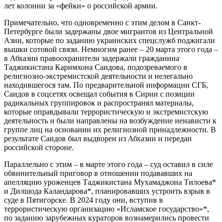
лет колонии за «фейки» о российской армии.
Примечательно, что одновременно с этим делом в Санкт-
Петербурге были задержаны двое мигрантов из Центральной
Азии, которые по заданию украинских спецслужб поджигали
вышки сотовой связи. Немногим ранее – 20 марта этого года –
в Абхазии правоохранители задержали гражданина
Таджикистана Каримхона Саидова, подозреваемого в
религиозно-экстремистской деятельности и нелегально
находившегося там. По предварительной информации СГБ,
Саидов в соцсетях освещал события в Сирии с позиции
радикальных группировок и распространял материалы,
которые оправдывали террористическую и экстремистскую
деятельность и были направлены на возбуждение ненависти к
группе лиц на основании их религиозной принадлежности. В
результате Саидов был выдворен из Абхазии и передан
российской стороне.
Параллельно с этим – в марте этого года – суд оставил в силе
обвинительный приговор в отношении подававших на
апелляцию уроженцев Таджикистана Мухамаджона Тилоева*
и Дилшода Каландарова*, планировавших устроить взрыв в
суде в Пятигорске. В 2024 году они, вступив в
террористическую организацию «Исламское государство»*,
по заданию зарубежных кураторов вознамерились провести