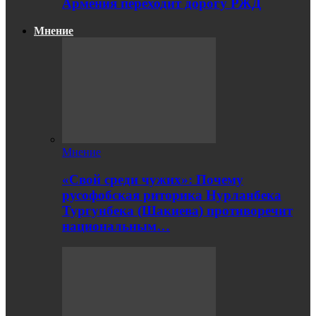
Армения переходит дорогу РЖД
Мнение
Мнение
«Свой среди чужих»: Почему
русофобская риторика Нурланбека
Тургунбека (Шакиева) противоречит
национальным…