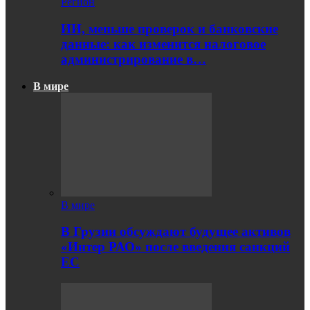
Регион
ИИ, меньше проверок и банковские
данные: как изменится налоговое
администрирование в…
В мире
В мире
В Грузии обсуждают будущее активов
«Интер РАО» после введения санкций
ЕС