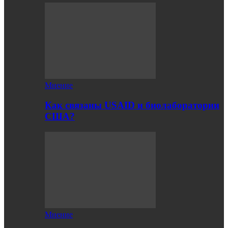
Мнение
Как связаны USAID и биолаборатории
США?
Мнение