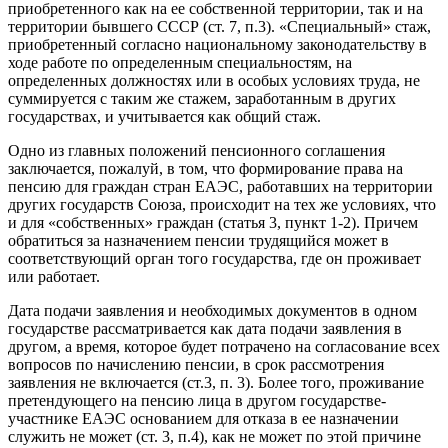
приобретенного как на ее собственной территории, так и на
территории бывшего СССР (ст. 7, п.3). «Специальный» стаж,
приобретенный согласно национальному законодательству в
ходе работе по определенным специальностям, на
определенных должностях или в особых условиях труда, не
суммируется с таким же стажем, заработанным в других
государствах, и учитывается как общий стаж.
Одно из главных положений пенсионного соглашения
заключается, пожалуй, в том, что формирование права на
пенсию для граждан стран ЕАЭС, работавших на территории
других государств Союза, происходит на тех же условиях, что
и для «собственных» граждан (статья 3, пункт 1-2). Причем
обратиться за назначением пенсии трудящийся может в
соответствующий орган того государства, где он проживает
или работает.
Дата подачи заявления и необходимых документов в одном
государстве рассматривается как дата подачи заявления в
другом, а время, которое будет потрачено на согласование всех
вопросов по начислению пенсии, в срок рассмотрения
заявления не включается (ст.3, п. 3). Более того, проживание
претендующего на пенсию лица в другом государстве-
участнике ЕАЭС основанием для отказа в ее назначении
служить не может (ст. 3, п.4), как не может по этой причине