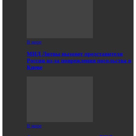
В мире
МИД Литвы вызовет представителя
России из-за повреждения посольства в
Киеве
В мире