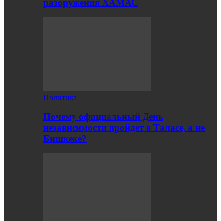
разоружения ХАМАС
Политика
Почему официальный День
независимости пройдет в Таласе, а не
Бишкеке?