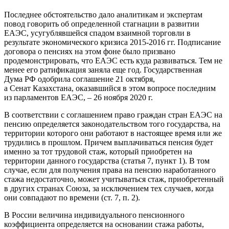
Последнее обстоятельство дало аналитикам и экспертам
повод говорить об определенной стагнации в развитии
ЕАЭС, усугублявшейся спадом взаимной торговли в
результате экономического кризиса 2015-2016 гг. Подписание
договора о пенсиях на этом фоне было призвано
продемонстрировать, что ЕАЭС есть куда развиваться. Тем не
менее его ратификация заняла еще год. Государственная
Дума РФ одобрила соглашение 21 октября,
а Сенат Казахстана, оказавшийся в этом вопросе последним
из парламентов ЕАЭС, – 26 ноября 2020 г.
В соответствии с соглашением право граждан стран ЕАЭС на
пенсию определяется законодательством того государства, на
территории которого они работают в настоящее время или же
трудились в прошлом. Причем выплачиваться пенсия будет
именно за тот трудовой стаж, который приобретен на
территории данного государства (статья 7, пункт 1). В том
случае, если для получения права на пенсию наработанного
стажа недостаточно, может учитываться стаж, приобретенный
в других странах Союза, за исключением тех случаев, когда
они совпадают по времени (ст. 7, п. 2).
В России величина индивидуального пенсионного
коэффициента определяется на основании стажа работы,