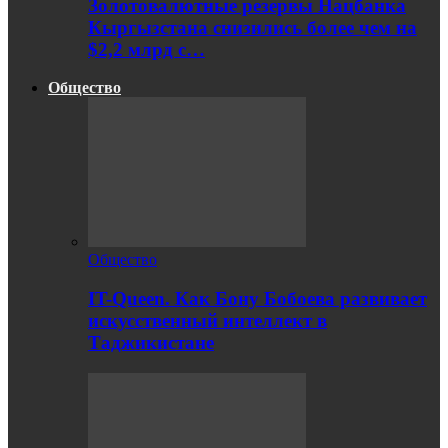
Золотовалютные резервы Нацбанка
Кыргызстана снизились более чем на
$2,2 млрд с…
Общество
Общество
IT-Queen. Как Бону Бобоева развивает
искусственный интеллект в
Таджикистане