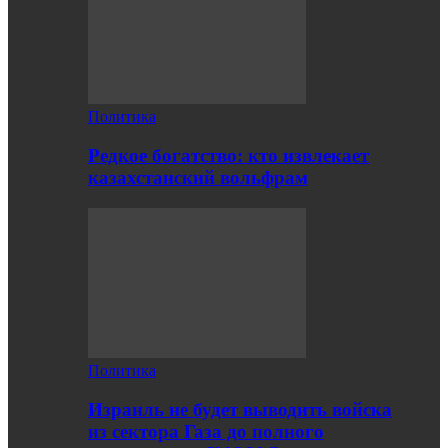
Политика
Редкое богатство: кто извлекает
казахстанский вольфрам
Политика
Израиль не будет выводить войска
из сектора Газа до полного