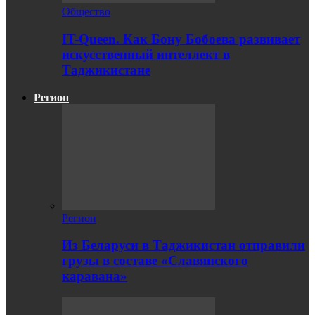
Общество
IT-Queen. Как Бону Бобоева развивает
искусственный интеллект в
Таджикистане
Регион
Регион
Из Беларуси в Таджикистан отправили
грузы в составе «Славянского
каравана»