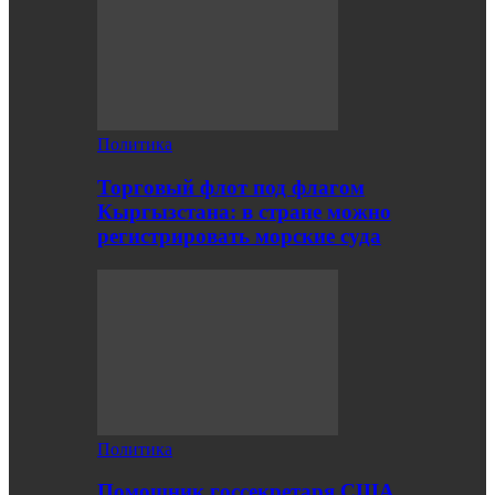
Политика
Торговый флот под флагом
Кыргызстана: в стране можно
регистрировать морские суда
Политика
Помощник госсекретаря США