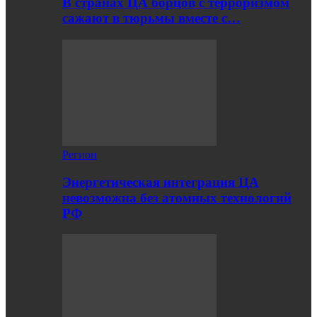
В странах ЦА борцов с терроризмом
сажают в тюрьмы вместе с…
Регион
Энергетическая интеграция ЦА
невозможна без атомных технологий
РФ