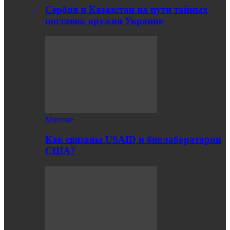
Сербия и Казахстан на пути тайных
поставок оружия Украине
Мнение
Как связаны USAID и биолаборатории
США?