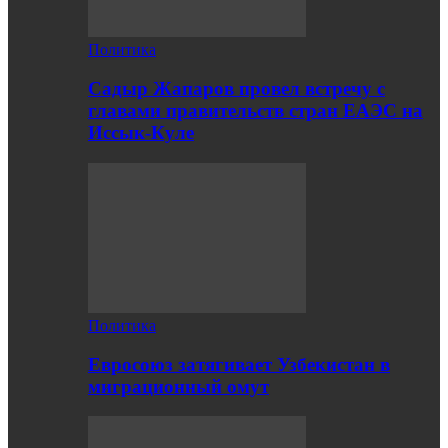
Политика
Садыр Жапаров провел встречу с
главами правительств стран ЕАЭС на
Иссык-Куле
Политика
Евросоюз затягивает Узбекистан в
миграционный омут