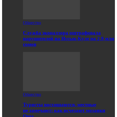
Общество
Служба эконадзора оштрафовала
нарушителей на Иссык-Куле на 2,9 млн
сомов
Общество
Туристы восхищаются, местные
не замечают: как исчезают мозаики
Оша