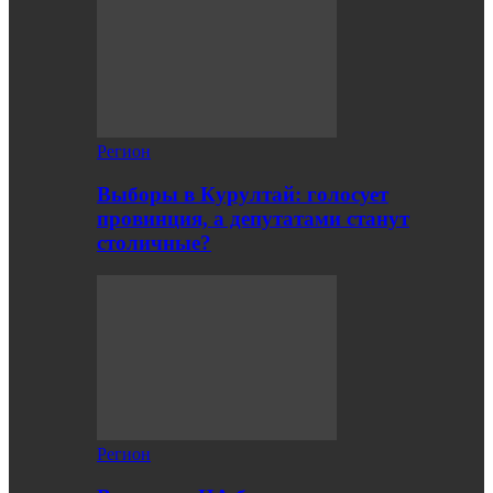
Регион
Выборы в Курултай: голосует
провинция, а депутатами станут
столичные?
Регион