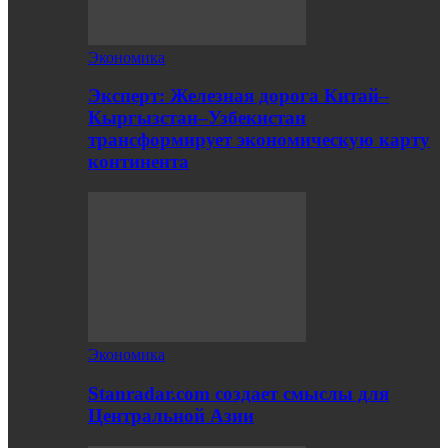
Экономика
Эксперт: Железная дорога Китай–
Кыргызстан–Узбекистан
трансформирует экономическую карту
континента
Экономика
Stanradar.com создает смыслы для
Центральной Азии