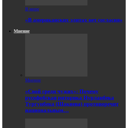
В мире
«В американских элитах нет согласия»
Мнение
Мнение
«Свой среди чужих»: Почему
русофобская риторика Нурланбека
Тургунбека (Шакиева) противоречит
национальным…