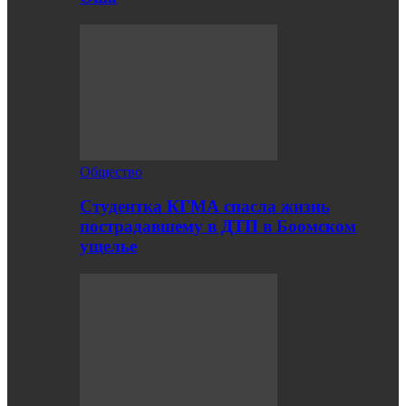
Общество
Студентка КГМА спасла жизнь
пострадавшему в ДТП в Боомском
ущелье