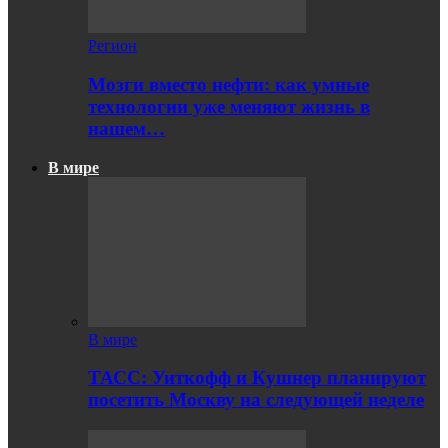
Регион
Мозги вместо нефти: как умные
технологии уже меняют жизнь в
нашем…
В мире
В мире
ТАСС: Уиткофф и Кушнер планируют
посетить Москву на следующей неделе