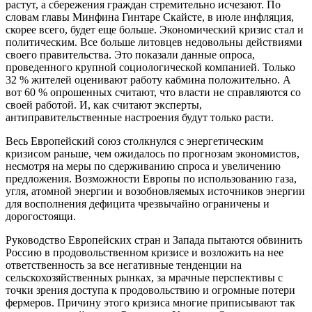
растут, а сбережения граждан стремительно исчезают. По
словам главы Минфина Гинтаре Скайсте, в июле инфляция,
скорее всего, будет еще больше. Экономический кризис стал и
политическим. Все больше литовцев недовольны действиями
своего правительства. Это показали данные опроса,
проведенного крупной социологической компанией. Только
32 % жителей оценивают работу кабмина положительно. А
вот 60 % опрошенных считают, что власти не справляются со
своей работой. И, как считают эксперты,
антиправительственные настроения будут только расти.
Весь Европейский союз столкнулся с энергетическим
кризисом раньше, чем ожидалось по прогнозам экономистов,
несмотря на меры по сдерживанию спроса и увеличению
предложения. Возможности Европы по использованию газа,
угля, атомной энергии и возобновляемых источников энергии
для восполнения дефицита чрезвычайно ограничены и
дорогостоящи.
Руководство Европейских стран и Запада пытаются обвинить
Россию в продовольственном кризисе и возложить на нее
ответственность за все негативные тенденции на
сельскохозяйственных рынках, за мрачные перспективы с
точки зрения доступа к продовольствию и огромные потери
фермеров. Причину этого кризиса многие приписывают так