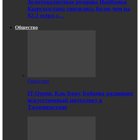
Золотовалютные резервы Нацбанка
Кыргызстана снизились более чем на
$2,2 млрд с…
Общество
Общество
IT-Queen. Как Бону Бобоева развивает
искусственный интеллект в
Таджикистане