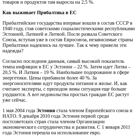
товаров и продуктов там выросла на 2,5 %.
Как выживает Прибалтика в ЕС
Прибалтийские государства впервые вошли в состав СССР в
1940 году, став советскими социалистическими республиками
Эстонией, Латвией и Литвой. После развала Советского
Союза, вступая уже в состав Евросоюза, независимые страны
Прибалтики надеялись на лучшее. Так к чему привели эти
надежды?
Согласно последним данным, самый высокий показатель
темпа инфляции в ЕС у Эстонии – 22 %. Затем идет Литва –
20,5 %. И Латвия – 19 %. Наибольшее подорожание в сфере
энергетики. Цены прибавили более 40 %. За
энергоносителями идут продукты питания и жилье. И, как
считают эксперты, с приходом зимы ситуация еще больше
ухудшится. А вот недовольства простых граждан ЕС растут
уже сейчас.
1 мая 2004 года
Эстония
стала членом Европейского союза и
НАТО. 9 декабря 2010 года Эстония первой среди
постсоветских стран стала членом Организации
экономического сотрудничества и развития. С 1 января 2011
года Эстония перешла на использование евро.