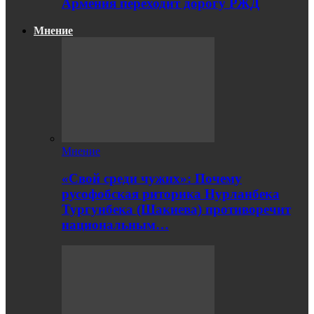
Армения переходит дорогу РЖД
Мнение
Мнение
«Свой среди чужих»: Почему
русофобская риторика Нурланбека
Тургунбека (Шакиева) противоречит
национальным…