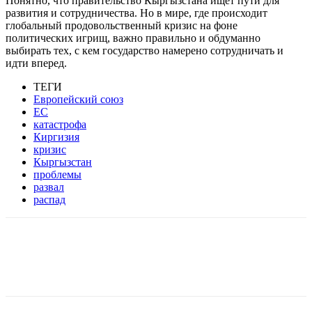
Понятно, что правительство Кыргызстана ищет пути для
развития и сотрудничества. Но в мире, где происходит
глобальный продовольственный кризис на фоне
политических игрищ, важно правильно и обдуманно
выбирать тех, с кем государство намерено сотрудничать и
идти вперед.
ТЕГИ
Европейский союз
ЕС
катастрофа
Киргизия
кризис
Кыргызстан
проблемы
развал
распад