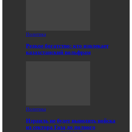
Политика
Редкое богатство: кто извлекает
казахстанский вольфрам
Политика
Израиль не будет выводить войска
из сектора Газа до полного