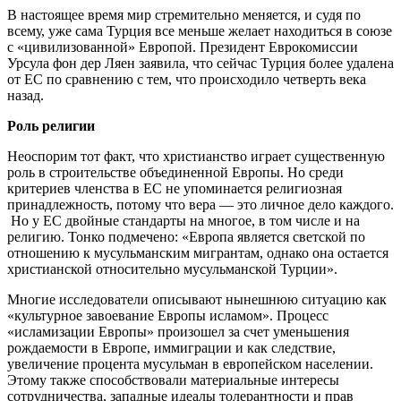
В настоящее время мир стремительно меняется, и судя по
всему, уже сама Турция все меньше желает находиться в союзе
с «цивилизованной» Европой. Президент Еврокомиссии
Урсула фон дер Ляен заявила, что сейчас Турция более удалена
от ЕС по сравнению с тем, что происходило четверть века
назад.
Роль религии
Неоспорим тот факт, что христианство играет существенную
роль в строительстве объединенной Европы. Но среди
критериев членства в ЕС не упоминается религиозная
принадлежность, потому что вера — это личное дело каждого.
Но у ЕС двойные стандарты на многое, в том числе и на
религию. Тонко подмечено: «Европа является светской по
отношению к мусульманским мигрантам, однако она остается
христианской относительно мусульманской Турции».
Многие исследователи описывают нынешнюю ситуацию как
«культурное завоевание Европы исламом». Процесс
«исламизации Европы» произошел за счет уменьшения
рождаемости в Европе, иммиграции и как следствие,
увеличение процента мусульман в европейском населении.
Этому также способствовали материальные интересы
сотрудничества, западные идеалы толерантности и прав