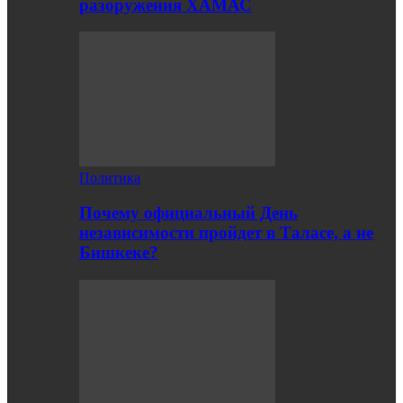
разоружения ХАМАС
Политика
Почему официальный День
независимости пройдет в Таласе, а не
Бишкеке?