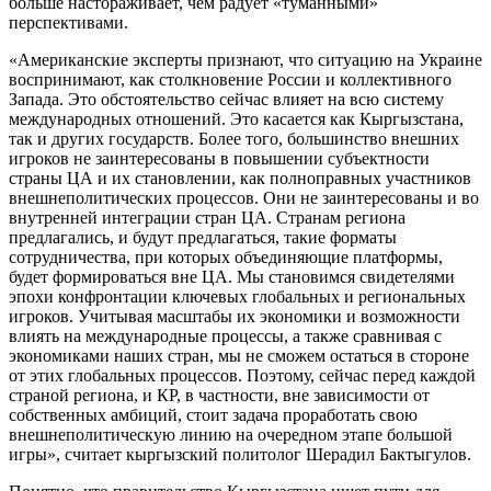
больше настораживает, чем радует «туманными»
перспективами.
«Американские эксперты признают, что ситуацию на Украине
воспринимают, как столкновение России и коллективного
Запада. Это обстоятельство сейчас влияет на всю систему
международных отношений. Это касается как Кыргызстана,
так и других государств. Более того, большинство внешних
игроков не заинтересованы в повышении субъектности
страны ЦА и их становлении, как полноправных участников
внешнеполитических процессов. Они не заинтересованы и во
внутренней интеграции стран ЦА. Странам региона
предлагались, и будут предлагаться, такие форматы
сотрудничества, при которых объединяющие платформы,
будет формироваться вне ЦА. Мы становимся свидетелями
эпохи конфронтации ключевых глобальных и региональных
игроков. Учитывая масштабы их экономики и возможности
влиять на международные процессы, а также сравнивая с
экономиками наших стран, мы не сможем остаться в стороне
от этих глобальных процессов. Поэтому, сейчас перед каждой
страной региона, и КР, в частности, вне зависимости от
собственных амбиций, стоит задача проработать свою
внешнеполитическую линию на очередном этапе большой
игры», считает кыргызский политолог Шерадил Бактыгулов.