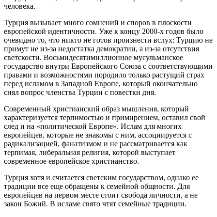
человека.
Турция вызывает много сомнений и споров в плоскости
европейской идентичности. Уже к концу 2000-х годов было
очевидно то, что никто не готов произнести вслух: Турцию не
примут не из-за недостатка демократии, а из-за отсутствия
светскости. Восьмидесятимиллионное мусульманское
государство внутри Европейского Союза с соответствующими
правами и возможностями породило только растущий страх
перед исламом в Западной Европе, который окончательно
снял вопрос членства Турции с повестки дня.
Современный христианский образ мышления, который
характеризуется терпимостью и примирением, оставил свой
след и на «политической Европе». Ислам для многих
европейцев, которые не знакомы с ним, ассоциируется с
радикализацией, фанатизмом и не рассматривается как
терпимая, либеральная религия, которой выступает
современное европейское христианство.
Турция хотя и считается светским государством, однако ее
традиции все еще обращены к семейной общности. Для
европейцев на первом месте стоит свобода личности, а не
закон Божий. В исламе свято чтят семейные традиции.