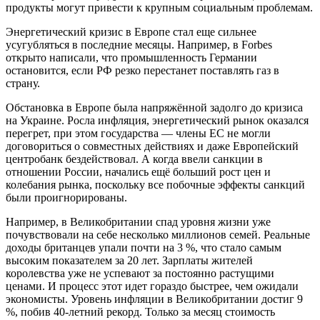
продукты могут привести к крупным социальным проблемам.
Энергетический кризис в Европе стал еще сильнее
усугубляться в последние месяцы. Например, в Forbes
открыто написали, что промышленность Германии
остановится, если РФ резко перестанет поставлять газ в
страну.
Обстановка в Европе была напряжённой задолго до кризиса
на Украине. Росла инфляция, энергетический рынок оказался
перегрет, при этом государства — члены ЕС не могли
договориться о совместных действиях и даже Европейский
центробанк бездействовал. А когда ввели санкции в
отношении России, начались ещё больший рост цен и
колебания рынка, поскольку все побочные эффекты санкций
были проигнорированы.
Например, в Великобритании спад уровня жизни уже
почувствовали на себе несколько миллионов семей. Реальные
доходы британцев упали почти на 3 %, что стало самым
высоким показателем за 20 лет. Зарплаты жителей
королевства уже не успевают за постоянно растущими
ценами. И процесс этот идет гораздо быстрее, чем ожидали
экономисты. Уровень инфляции в Великобритании достиг 9
%, побив 40-летний рекорд. Только за месяц стоимость