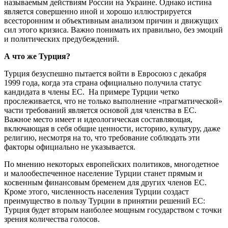
называемым действиям России на Украине. Однако истина
является совершенно иной и хорошо иллюстрируется
всесторонним и объективным анализом причин и движущих
сил этого кризиса. Важно понимать их правильно, без эмоций
и политических предубеждений.
А что же
Турция
?
Турция безуспешно пытается войти в Евросоюз с декабря
1999 года, когда эта страна официально получила статус
кандидата в члены ЕС. На примере Турции четко
прослеживается, что не только выполнение «прагматической»
части требований является основой для членства в ЕС.
Важное место имеет и идеологическая составляющая,
включающая в себя общие ценности, историю, культуру, даже
религию, несмотря на то, что требование соблюдать эти
факторы официально не указывается.
По мнению некоторых европейских политиков, многодетное
и малообеспеченное население Турции станет прямым и
косвенным финансовым бременем для других членов ЕС.
Кроме этого, численность населения Турции создаст
преимущество в пользу Турции в принятии решений ЕС:
Турция будет вторым наиболее мощным государством с точки
зрения количества голосов.