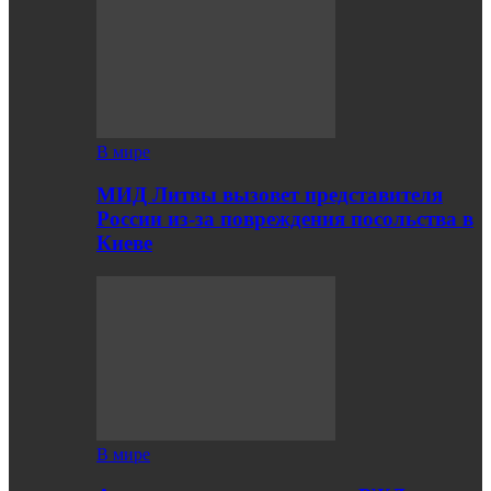
В мире
МИД Литвы вызовет представителя
России из-за повреждения посольства в
Киеве
В мире