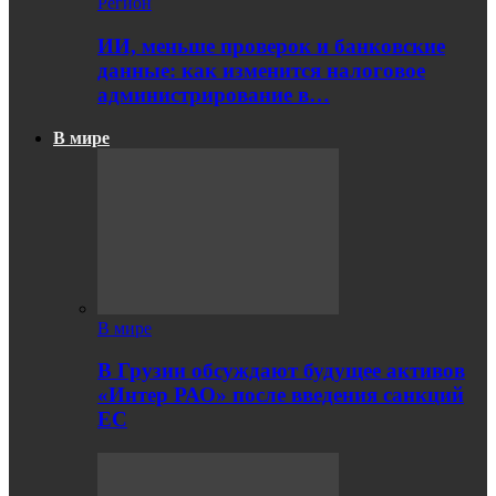
Регион
ИИ, меньше проверок и банковские
данные: как изменится налоговое
администрирование в…
В мире
В мире
В Грузии обсуждают будущее активов
«Интер РАО» после введения санкций
ЕС