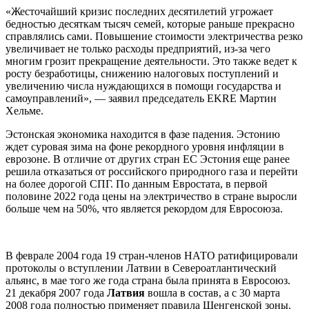
«Жесточайший кризис последних десятилетий угрожает
бедностью десяткам тысяч семей, которые раньше прекрасно
справлялись сами. Повышение стоимости электричества резко
увеличивает не только расходы предприятий, из-за чего
многим грозит прекращение деятельности. Это также ведет к
росту безработицы, снижению налоговых поступлений и
увеличению числа нуждающихся в помощи государства и
самоуправлений», — заявил председатель EKRE Мартин
Хельме.
Эстонская экономика находится в фазе падения. Эстонию
ждет суровая зима на фоне рекордного уровня инфляции в
еврозоне. В отличие от других стран ЕС Эстония еще ранее
решила отказаться от российского природного газа и перейти
на более дорогой СПГ. По данным Евростата, в первой
половине 2022 года цены на электричество в стране выросли
больше чем на 50%, что является рекордом для Евросоюза.
В феврале 2004 года 19 стран-членов НАТО ратифицировали
протоколы о вступлении Латвии в Североатлантический
альянс, в мае того же года страна была принята в Евросоюз.
21 декабря 2007 года
Латвия
вошла в состав, а с 30 марта
2008 года полностью применяет правила Шенгенской зоны.