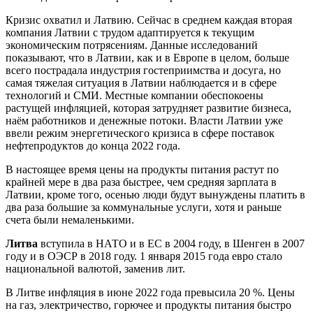
Кризис охватил и Латвию. Сейчас в среднем каждая вторая
компания Латвии с трудом адаптируется к текущим
экономическим потрясениям. Данные исследований
показывают, что в Латвии, как и в Европе в целом, больше
всего пострадала индустрия гостеприимства и досуга, но
самая тяжелая ситуация в Латвии наблюдается и в сфере
технологий и СМИ. Местные компании обеспокоены
растущей инфляцией, которая затрудняет развитие бизнеса,
наём работников и денежные потоки. Власти Латвии уже
ввели режим энергетического кризиса в сфере поставок
нефтепродуктов до конца 2022 года.
В настоящее время цены на продукты питания растут по
крайней мере в два раза быстрее, чем средняя зарплата в
Латвии, кроме того, осенью люди будут вынуждены платить в
два раза большие за коммунальные услуги, хотя и раньше
счета были немаленькими.
Литва
вступила в НАТО и в ЕС в 2004 году, в Шенген в 2007
году и в ОЭСР в 2018 году. 1 января 2015 года евро стало
национальной валютой, заменив лит.
В Литве инфляция в июне 2022 года превысила 20 %. Цены
на газ, электричество, горючее и продукты питания быстро