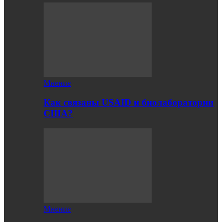
Мнение
Как связаны USAID и биолаборатории
США?
Мнение