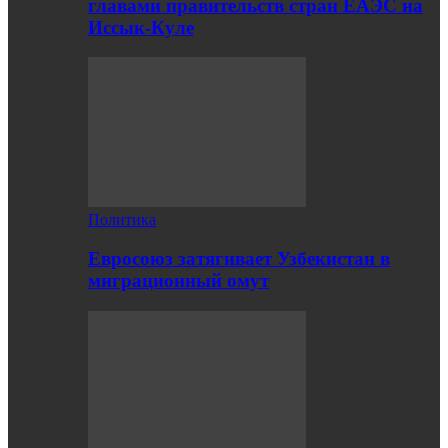
главами правительств стран ЕАЭС на
Иссык-Куле
Политика
Евросоюз затягивает Узбекистан в
миграционный омут