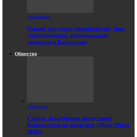
Экономика
Токаев дал старт строительству трех
стратегических автодорожных
проектов в Казахстане
Общество
Общество
Саадат Асылбекова представит
Кыргызстан на конкурсе «Мисс Мира
2026»