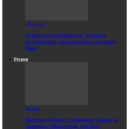
Общество
Туристы восхищаются, местные
не замечают: как исчезают мозаики
Оша
Регион
Регион
Партия «Әділет»: принцип «Закон и
порядок» обязателен для всех