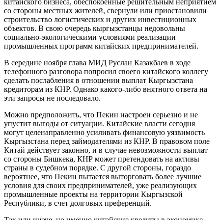
китайского бизнеса, обеспокоенные решительным неприятием
со стороны местных жителей, свернули или приостановили
строительство логистических и других инвестиционных
объектов. В свою очередь кыргызстанцы недовольны
социально-экологическими условиями реализации
промышленных программ китайских предпринимателей.
В середине ноября глава МИД Руслан Казакбаев в ходе
телефонного разговора попросил своего китайского коллегу
сделать послабления в отношении выплат Кыргызстана
кредиторам из КНР. Однако какого-либо внятного ответа на
эти запросы не последовало.
Можно предположить, что Пекин настроен серьезно и не
упустит выгоды от ситуации. Китайские власти сегодня
могут целенаправленно усиливать финансовую уязвимость
Кыргызстана перед займодателями из КНР. В правовом поле
Китай действует законно, и в случае невозможности выплат
со стороны Бишкека, КНР может претендовать на активы
страны в судебном порядке. С другой стороны, гораздо
вероятнее, что Пекин пытается выторговать более лучшие
условия для своих предпринимателей, уже реализующих
промышленные проекты на территории Кыргызской
Республики, в счет долговых преференций.
Так или иначе, но именно китайские кредиты в экономике