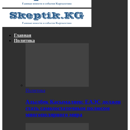
Главная
Политика
Политика
Адылбек Касымалиев: ЕАЭС должен
стать самодостаточным полюсом
многополярного мира