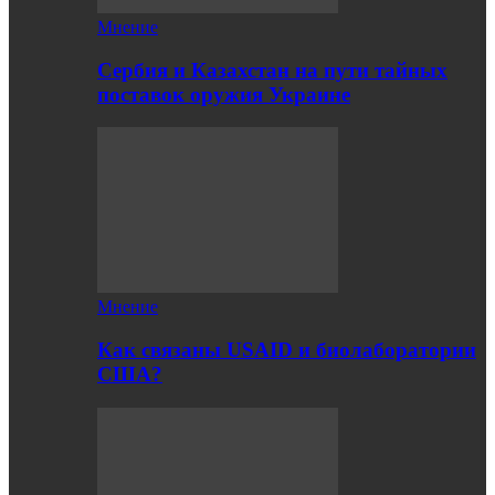
Мнение
Сербия и Казахстан на пути тайных
поставок оружия Украине
Мнение
Как связаны USAID и биолаборатории
США?