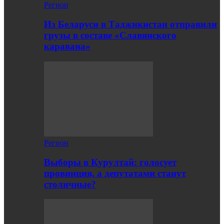
Регион
Из Беларуси в Таджикистан отправили
грузы в составе «Славянского
каравана»
Регион
Выборы в Курултай: голосует
провинция, а депутатами станут
столичные?