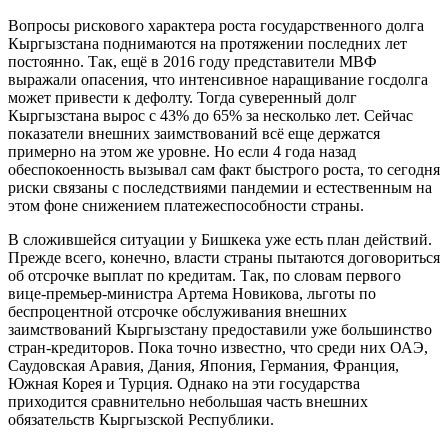
Вопросы рискового характера роста государственного долга
Кыргызстана поднимаются на протяжении последних лет
постоянно. Так, ещё в 2016 году представители МВФ
выражали опасения, что интенсивное наращивание госдолга
может привести к дефолту. Тогда суверенный долг
Кыргызстана вырос с 43% до 65% за несколько лет. Сейчас
показатели внешних заимствований всё еще держатся
примерно на этом же уровне. Но если 4 года назад
обеспокоенность вызывал сам факт быстрого роста, то сегодня
риски связаны с последствиями пандемии и естественным на
этом фоне снижением платежеспособности страны.
В сложившейся ситуации у Бишкека уже есть план действий.
Прежде всего, конечно, власти страны пытаются договориться
об отсрочке выплат по кредитам. Так, по словам первого
вице-премьер-министра Артема Новикова, льготы по
беспроцентной отсрочке обслуживания внешних
заимствований Кыргызстану предоставили уже большинство
стран-кредиторов. Пока точно известно, что среди них ОАЭ,
Саудовская Аравия, Дания, Япония, Германия, Франция,
Южная Корея и Турция. Однако на эти государства
приходится сравнительно небольшая часть внешних
обязательств Кыргызской Республики.