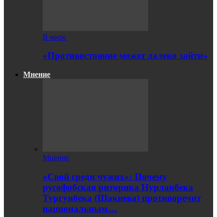
В мире
«Противостояние может далеко зайти»
Мнение
Мнение
«Свой среди чужих»: Почему
русофобская риторика Нурланбека
Тургунбека (Шакиева) противоречит
национальным…