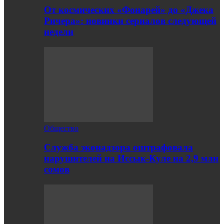
От космических «Фонарей» до «Джека
Ричера»: новинки сериалов следующей
недели
Общество
Служба эконадзора оштрафовала
нарушителей на Иссык-Куле на 2,9 млн
сомов