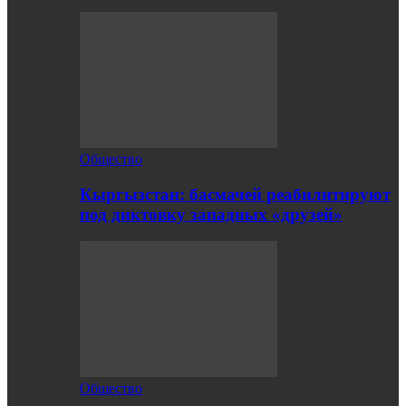
Общество
Кыргызстан: басмачей реабилитируют
под диктовку западных «друзей»
Общество