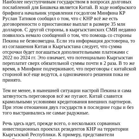
Наиболее неуступчивым государством в вопросах долговых
послаблений для Бишкека является Китай. В ходе ноябрьского
брифинга начальник управления госдолгом Минфина КР
Руслан Татиков сообщил о том, что с КНР всё же есть
договоренности о приостановке выплат в размере 35 млн
долларов. С другой стороны, в кыргызстанских СМИ недавно
появилось немало сообщений о том, что помощь со стороны
Пекина не безвозмездна. Если эта информация достоверна, то
из соглашения Китая и Кыргызстана следует, что сумма
отсрочки будет погашаться дополнительными платежами с
2022 по 2024 гг. Это означает, что потенциально Кыргызстан
переплатит сверх обязательной суммы почти в 2 раза. В то же
время, в Минфине подчеркивают, что переговоры с китайской
стороной всё еще ведутся, а однозначного решения пока не
принято.
Тем не менее, в нынешней ситуации настрой Пекина и сама
затянутость переговоров всё же пугают. Китай славится
крамольными условиями кредитования внешних партнеров.
При этом отношения двух государств в последние годы и без
того выстраивались не самые радужные.
Речь здесь идет, прежде всего, о нескольких сорванных
инвестиционных проектах резидентов КНР на территории
Кыргызской Республики. К примеру, представители