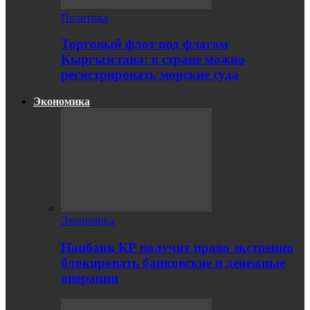
Политика
Торговый флот под флагом
Кыргызстана: в стране можно
регистрировать морские суда
Экономика
Экономика
Нацбанк КР получит право экстренно
блокировать банковские и денежные
операции