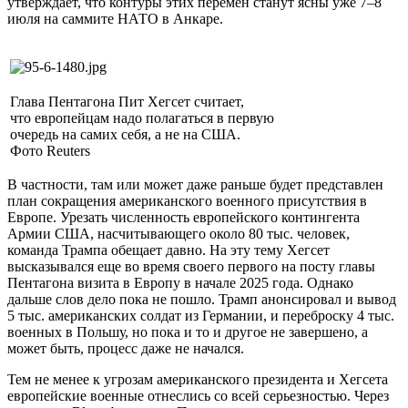
утверждает, что контуры этих перемен станут ясны уже 7–8
июля на саммите НАТО в Анкаре.
Глава Пентагона Пит Хегсет считает,
что европейцам надо полагаться в первую
очередь на самих себя, а не на США.
Фото Reuters
В частности, там или может даже раньше будет представлен
план сокращения американского военного присутствия в
Европе. Урезать численность европейского контингента
Армии США, насчитывающего около 80 тыс. человек,
команда Трампа обещает давно. На эту тему Хегсет
высказывался еще во время своего первого на посту главы
Пентагона визита в Европу в начале 2025 года. Однако
дальше слов дело пока не пошло. Трамп анонсировал и вывод
5 тыс. американских солдат из Германии, и переброску 4 тыс.
военных в Польшу, но пока и то и другое не завершено, а
может быть, процесс даже не начался.
Тем не менее к угрозам американского президента и Хегсета
европейские военные отнеслись со всей серьезностью. Через