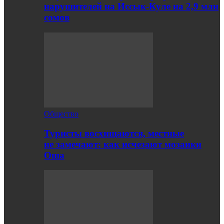
нарушителей на Иссык-Куле на 2,9 млн
сомов
Общество
Туристы восхищаются, местные
не замечают: как исчезают мозаики
Оша