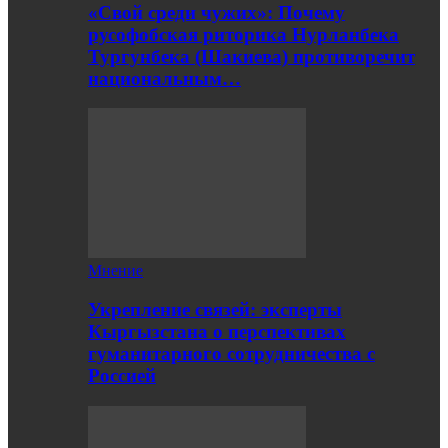
«Свой среди чужих»: Почему
русофобская риторика Нурланбека
Тургунбека (Шакиева) противоречит
национальным…
Мнение
Укрепление связей: эксперты
Кыргызстана о перспективах
гуманитарного сотрудничества с
Россией