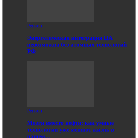
Регион
Энергетическая интеграция ЦА
невозможна без атомных технологий
РФ
Регион
Мозги вместо нефти: как умные
технологии уже меняют жизнь в
нашем…