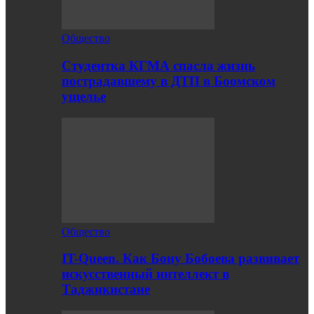
Общество
Студентка КГМА спасла жизнь
пострадавшему в ДТП в Боомском
ущелье
Общество
IT-Queen. Как Бону Бобоева развивает
искусственный интеллект в
Таджикистане