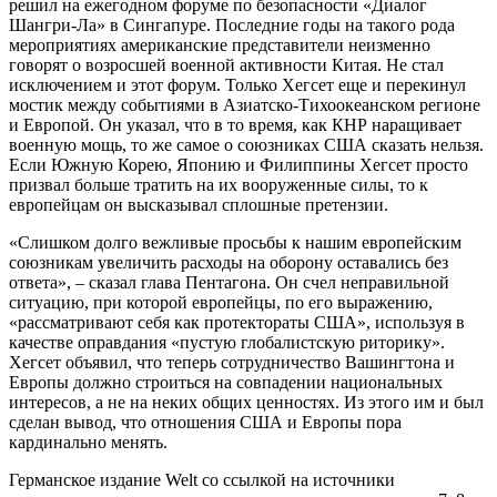
решил на ежегодном форуме по безопасности «Диалог
Шангри-Ла» в Сингапуре. Последние годы на такого рода
мероприятиях американские представители неизменно
говорят о возросшей военной активности Китая. Не стал
исключением и этот форум. Только Хегсет еще и перекинул
мостик между событиями в Азиатско-Тихоокеанском регионе
и Европой. Он указал, что в то время, как КНР наращивает
военную мощь, то же самое о союзниках США сказать нельзя.
Если Южную Корею, Японию и Филиппины Хегсет просто
призвал больше тратить на их вооруженные силы, то к
европейцам он высказывал сплошные претензии.
«Слишком долго вежливые просьбы к нашим европейским
союзникам увеличить расходы на оборону оставались без
ответа», – сказал глава Пентагона. Он счел неправильной
ситуацию, при которой европейцы, по его выражению,
«рассматривают себя как протектораты США», используя в
качестве оправдания «пустую глобалистскую риторику».
Хегсет объявил, что теперь сотрудничество Вашингтона и
Европы должно строиться на совпадении национальных
интересов, а не на неких общих ценностях. Из этого им и был
сделан вывод, что отношения США и Европы пора
кардинально менять.
Германское издание Welt со ссылкой на источники