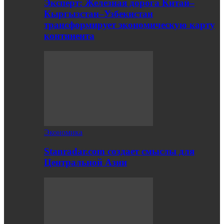
Эксперт: Железная дорога Китай–
Кыргызстан–Узбекистан
трансформирует экономическую карту
континента
Экономика
Stanradar.com создает смыслы для
Центральной Азии