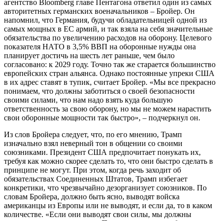
агентство Bloomberg главе Пентагона ответил один из самых
авторитетных германских военачальников – Бройер. Он
напомнил, что Германия, будучи обладательницей одной из
самых мощных в ЕС армий, и так взяла на себя значительные
обязательства по увеличению расходов на оборону. Целевого
показателя НАТО в 3,5% ВВП на оборонные нужды она
планирует достичь на шесть лет раньше, чем было
согласовано: к 2029 году. Точно так же старается большинство
европейских стран альянса. Однако постоянные упреки США
в их адрес ставят в тупик, считает Бройер. «Мы все прекрасно
понимаем, что должны заботиться о своей безопасности
своими силами, что нам надо взять куда большую
ответственность за свою оборону, но мы не можем нарастить
свои оборонные мощности так быстро», – подчеркнул он.
Из слов Бройера следует, что, по его мнению, Трамп
изначально взял неверный тон в общении со своими
союзниками. Президент США предпочитает понукать их,
требуя как можно скорее сделать то, что они быстро сделать в
принципе не могут. При этом, когда речь заходит об
обязательствах Соединенных Штатов, Трамп избегает
конкретики, что чрезвычайно дезорганизует союзников. По
словам Бройера, должно быть ясно, выводят войска
американцы из Европы или не выводят, и если да, то в каком
количестве. «Если они выводят свои силы, мы должны