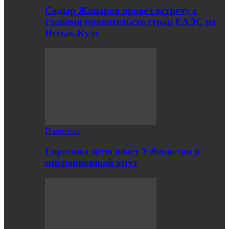
Садыр Жапаров провел встречу с
главами правительств стран ЕАЭС на
Иссык-Куле
Политика
Евросоюз затягивает Узбекистан в
миграционный омут