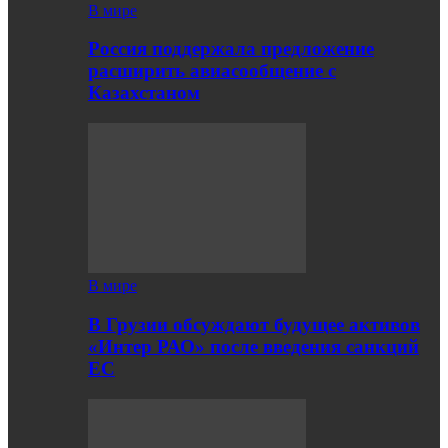
В мире
Россия поддержала предложение
расширить авиасообщение с
Казахстаном
В мире
В Грузии обсуждают будущее активов
«Интер РАО» после введения санкций
ЕС