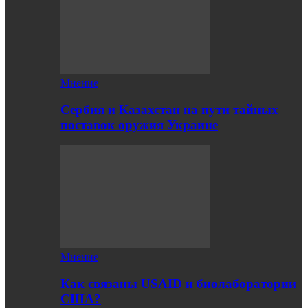
Мнение
Сербия и Казахстан на пути тайных
поставок оружия Украине
Мнение
Как связаны USAID и биолаборатории
США?