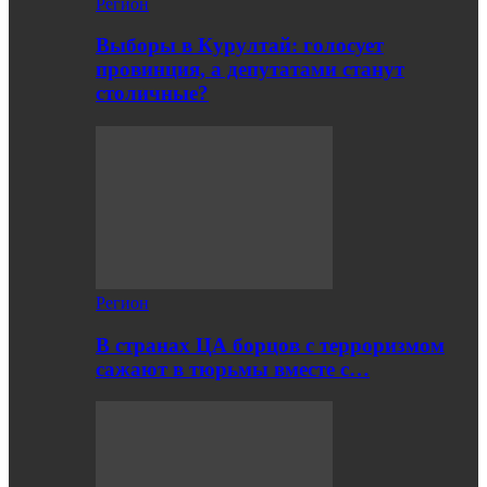
Регион
Выборы в Курултай: голосует
провинция, а депутатами станут
столичные?
Регион
В странах ЦА борцов с терроризмом
сажают в тюрьмы вместе с…