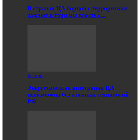
В странах ЦА борцов с терроризмом
сажают в тюрьмы вместе с…
Регион
Энергетическая интеграция ЦА
невозможна без атомных технологий
РФ