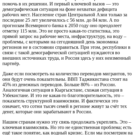
помочь в их решении. И первый ключевой вызов — это
демографическая ситуация на фоне нехватки дефицита
рабочих мест. Население стран Центральной Азии только за
последние 25 лет увеличилось с 56 млн. до 84 млн. А по
прогнозам Всемирного банка к 2050 году оно преодолеет
отметку 115 млн. Это не просто какая-то статистика, это
прямой запрос на рабочие места, инфраструктуру, на воду –
проблемы, с которыми на сегодняшний день экономика
регионов не в состоянии справиться. При этом, республики в
связи с такой демографической ситуацией нуждаются во
внешних источниках труда, и Россия здесь у них неизменный
партнёр.
Даже если посмотреть на количество переводов мигрантов, то
они будут очень показательны. ВВП Таджикистана стоит на
45% из денежных переводов. Больше 80% – из России.
Аналогичная ситуация в Кыргызстане, схожая ситуация в
Узбекистане. И это не какая-то благотворительность, это –
показатель структурной взаимосвязи. И фактически это
означает, что сотни тысяч семей в регионе живут за счёт тех
денег, которые они зарабатывают в России.
Нашим странам нужно эту связь продолжать укреплять. Это –
ключевая взаимосвязь. Но это не единственная проблема; есть
ещё такое понятие, как водный кризис. Если мы посмотрим на