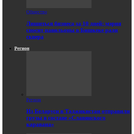
Общество
Лишиться бизнеса за 10 дней: мэрия
сносит павильоны в Бишкеке ради
сквера
Регион
Регион
Из Беларуси в Таджикистан отправили
грузы в составе «Славянского
каравана»