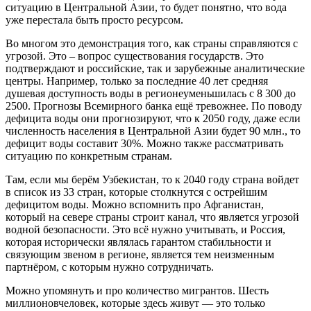
ситуацию в Центральной Азии, то будет понятно, что вода
уже перестала быть просто ресурсом.
Во многом это демонстрация того, как страны справляются с
угрозой. Это – вопрос существования государств. Это
подтверждают и российские, так и зарубежные аналитические
центры. Например, только за последние 40 лет средняя
душевая доступность воды в регионеуменьшилась с 8 300 до
2500. Прогнозы Всемирного банка ещё тревожнее. По поводу
дефицита воды они прогнозируют, что к 2050 году, даже если
численность населения в Центральной Азии будет 90 млн., то
дефицит воды составит 30%. Можно также рассматривать
ситуацию по конкретным странам.
Там, если мы берём Узбекистан, то к 2040 году страна войдет
в список из 33 стран, которые столкнутся с острейшим
дефицитом воды. Можно вспомнить про Афганистан,
который на севере страны строит канал, что является угрозой
водной безопасности. Это всё нужно учитывать, и Россия,
которая исторически являлась гарантом стабильности и
связующим звеном в регионе, является тем неизменным
партнёром, с которым нужно сотрудничать.
Можно упомянуть и про количество мигрантов. Шесть
миллионовчеловек, которые здесь живут — это только