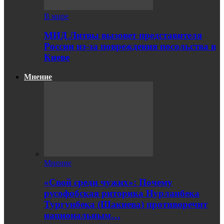
В мире
МИД Литвы вызовет представителя
России из-за повреждения посольства в
Киеве
Мнение
Мнение
«Свой среди чужих»: Почему
русофобская риторика Нурланбека
Тургунбека (Шакиева) противоречит
национальным…