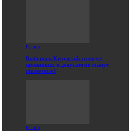
Регион
Выборы в Курултай: голосует
провинция, а депутатами станут
столичные?
Регион