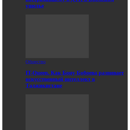
ущелье
Общество
IT-Queen. Как Бону Бобоева развивает
искусственный интеллект в
Таджикистане