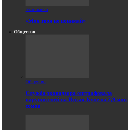
Экономика
«Моя твоя не понимай»
Общество
Общество
Служба эконадзора оштрафовала
нарушителей на Иссык-Куле на 2,9 млн
сомов