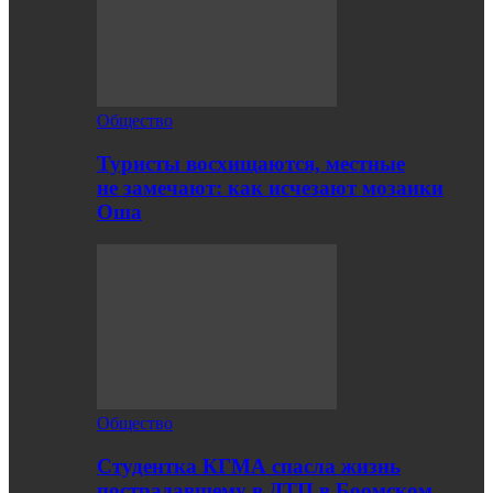
Общество
Туристы восхищаются, местные
не замечают: как исчезают мозаики
Оша
Общество
Студентка КГМА спасла жизнь
пострадавшему в ДТП в Боомском