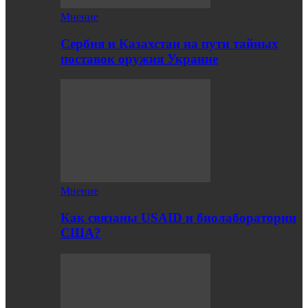
Мнение
Сербия и Казахстан на пути тайных
поставок оружия Украине
Мнение
Как связаны USAID и биолаборатории
США?