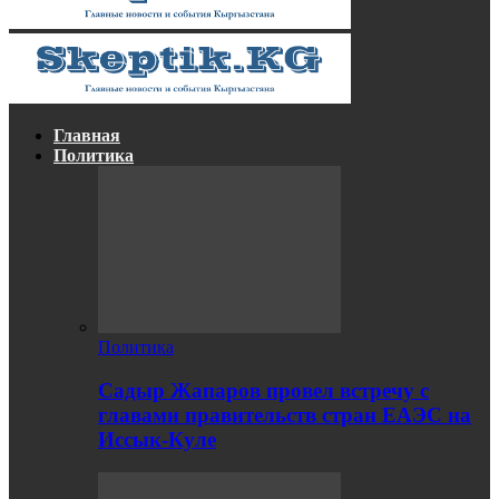
Главная
Политика
Политика
Садыр Жапаров провел встречу с
главами правительств стран ЕАЭС на
Иссык-Куле