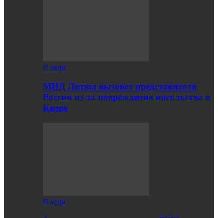
В мире
МИД Литвы вызовет представителя
России из-за повреждения посольства в
Киеве
В мире