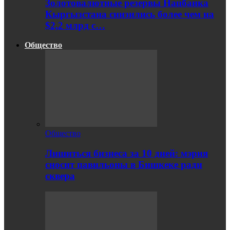
Золотовалютные резервы Нацбанка
Кыргызстана снизились более чем на
$2,2 млрд с…
Общество
Общество
Лишиться бизнеса за 10 дней: мэрия
сносит павильоны в Бишкеке ради
сквера