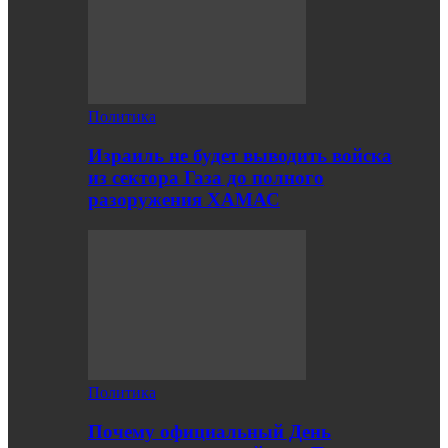
Политика
Израиль не будет выводить войска
из сектора Газа до полного
разоружения ХАМАС
Политика
Почему официальный День