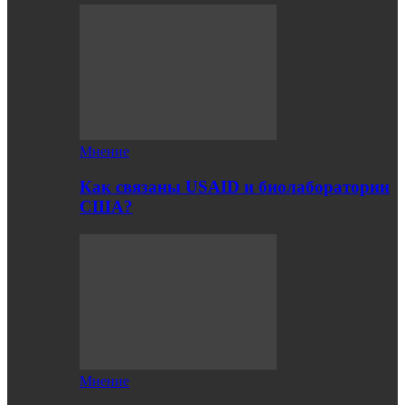
Мнение
Как связаны USAID и биолаборатории
США?
Мнение