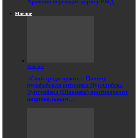
Армения переходит дорогу РЖД
Мнение
Мнение
«Свой среди чужих»: Почему
русофобская риторика Нурланбека
Тургунбека (Шакиева) противоречит
национальным…