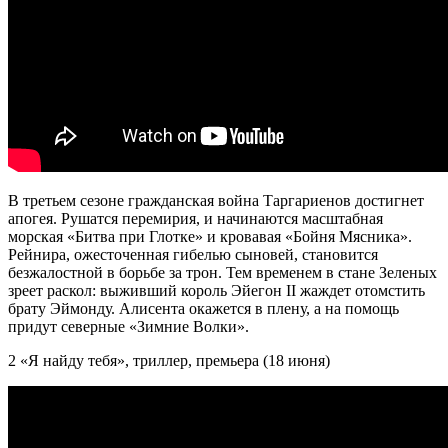
В третьем сезоне гражданская война Таргариенов достигнет
апогея. Рушатся перемирия, и начинаются масштабная
морская «Битва при Глотке» и кровавая «Бойня Мясника».
Рейнира, ожесточенная гибелью сыновей, становится
безжалостной в борьбе за трон. Тем временем в стане Зеленых
зреет раскол: выживший король Эйегон II жаждет отомстить
брату Эймонду. Алисента окажется в плену, а на помощь
придут северные «Зимние Волки».
2 «Я найду тебя», триллер, премьера (18 июня)