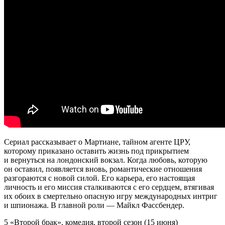
Сериал рассказывает о Мартиане, тайном агенте ЦРУ,
которому приказано оставить жизнь под прикрытием
и вернуться на лондонский вокзал. Когда любовь, которую
он оставил, появляется вновь, романтические отношения
разгораются с новой силой. Его карьера, его настоящая
личность и его миссия сталкиваются с его сердцем, втягивая
их обоих в смертельно опасную игру международных интриг
и шпионажа. В главной роли — Майкл Фассбендер.
5 «Второй брак», комедия, второй сезон (15 июня)