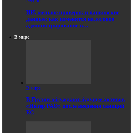
Регион
ИИ, меньше проверок и банковские
данные: как изменится налоговое
администрирование в…
В мире
В мире
В Грузии обсуждают будущее активов
«Интер РАО» после введения санкций
ЕС