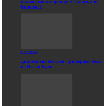
независимости пройдет в Таласе, а не
Бишкеке?
Политика
Дипломатия без слов: три первые леди
на Иссык-Куле