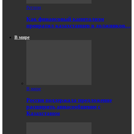
Регион
Как финансовый капитализм
превратил казахстанцев в должников…
В мире
В мире
Россия поддержала предложение
расширить авиасообщение с
Казахстаном