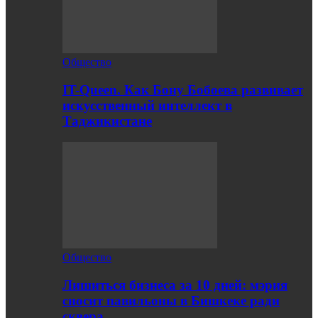
Общество
IT-Queen. Как Бону Бобоева развивает
искусственный интеллект в
Таджикистане
Общество
Лишиться бизнеса за 10 дней: мэрия
сносит павильоны в Бишкеке ради
сквера