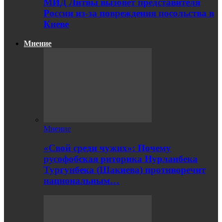
МИД Литвы вызовет представителя
России из-за повреждения посольства в
Киеве
Мнение
Мнение
«Свой среди чужих»: Почему
русофобская риторика Нурланбека
Тургунбека (Шакиева) противоречит
национальным…