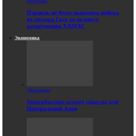
Политика
Израиль не будет выводить войска
из сектора Газа до полного
разоружения ХАМАС
Экономика
Экономика
Stanradar.com создает смыслы для
Центральной Азии