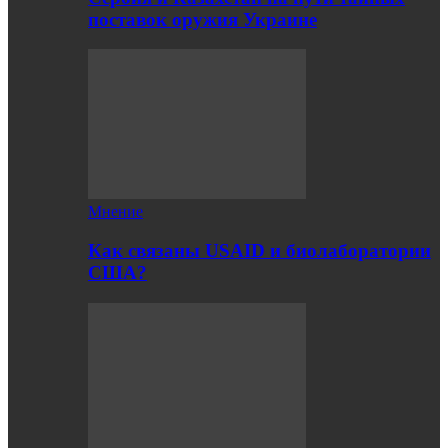
поставок оружия Украине
Мнение
Как связаны USAID и биолаборатории
США?