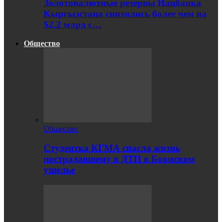
Золотовалютные резервы Нацбанка
Кыргызстана снизились более чем на
$2,2 млрд с…
Общество
Общество
Студентка КГМА спасла жизнь
пострадавшему в ДТП в Боомском
ущелье