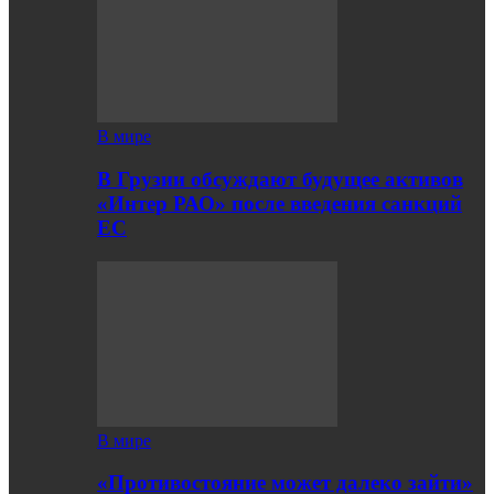
В мире
В Грузии обсуждают будущее активов
«Интер РАО» после введения санкций
ЕС
В мире
«Противостояние может далеко зайти»