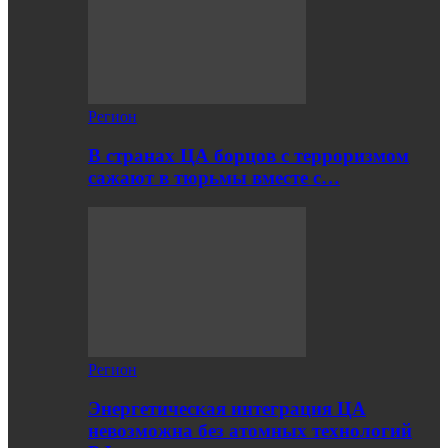
Регион
В странах ЦА борцов с терроризмом
сажают в тюрьмы вместе с…
Регион
Энергетическая интеграция ЦА
невозможна без атомных технологий