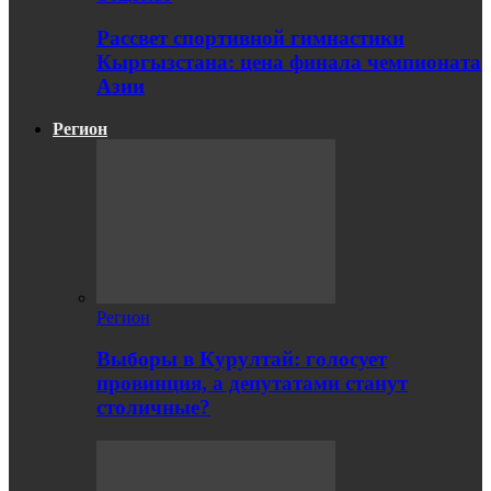
Рассвет спортивной гимнастики
Кыргызстана: цена финала чемпионата
Азии
Регион
Регион
Выборы в Курултай: голосует
провинция, а депутатами станут
столичные?