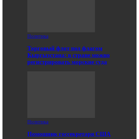
Политика
Торговый флот под флагом
Кыргызстана: в стране можно
регистрировать морские суда
Политика
Помощник госсекретаря США