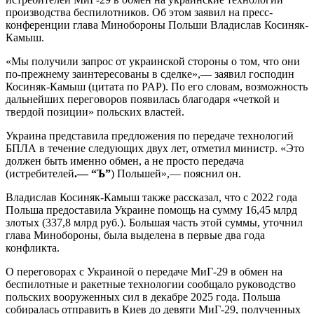
производства беспилотников. Об этом заявил на пресс-
конференции глава Минобороны Польши Владислав Косиняк-
Камыш.
«Мы получили запрос от украинской стороны о том, что они
по-прежнему заинтересованы в сделке»,— заявил господин
Косиняк-Камыш (цитата по PAP). По его словам, возможность
дальнейших переговоров появилась благодаря «четкой и
твердой позиции» польских властей.
Украина представила предложения по передаче технологий
БПЛА в течение следующих двух лет, отметил министр. «Это
должен быть именно обмен, а не просто передача
(истребителей
.— “Ъ”
) Польшей»,— пояснил он.
Владислав Косиняк-Камыш также рассказал, что с 2022 года
Польша предоставила Украине помощь на сумму 16,45 млрд
злотых (337,8 млрд руб.). Большая часть этой суммы, уточнил
глава Минобороны, была выделена в первые два года
конфликта.
О переговорах с Украиной о передаче МиГ-29 в обмен на
беспилотные и ракетные технологии сообщало руководство
польских вооруженных сил в декабре 2025 года. Польша
собиралась отправить в Киев до девяти МиГ-29, полученных