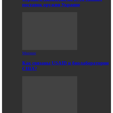
поставок оружия Украине
Мнение
Как связаны USAID и биолаборатории
США?