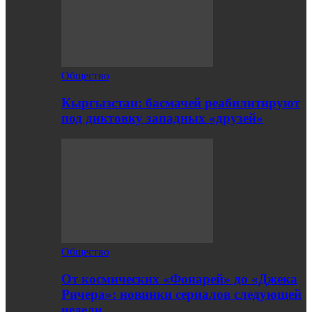
Общество
Кыргызстан: басмачей реабилитируют
под диктовку западных «друзей»
Общество
От космических «Фонарей» до «Джека
Ричера»: новинки сериалов следующей
недели