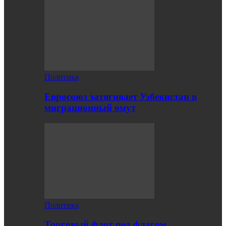
Политика
Евросоюз затягивает Узбекистан в
миграционный омут
Политика
Торговый флот под флагом