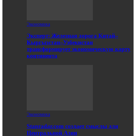
Экономика
Эксперт: Железная дорога Китай–
Кыргызстан–Узбекистан
трансформирует экономическую карту
континента
Экономика
Stanradar.com создает смыслы для
Центральной Азии