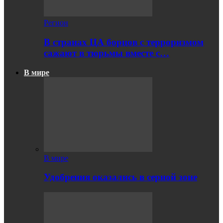
Регион
В странах ЦА борцов с терроризмом
сажают в тюрьмы вместе с…
В мире
В мире
Удобрения оказались в серной зоне