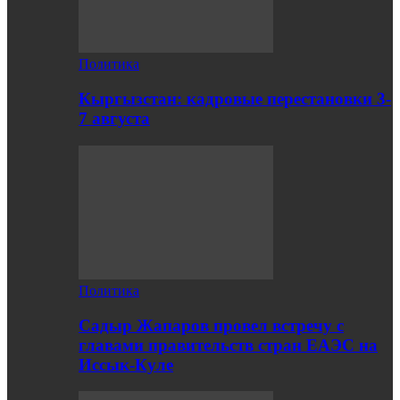
Политика
Кыргызстан: кадровые перестановки 3-
7 августа
Политика
Садыр Жапаров провел встречу с
главами правительств стран ЕАЭС на
Иссык-Куле