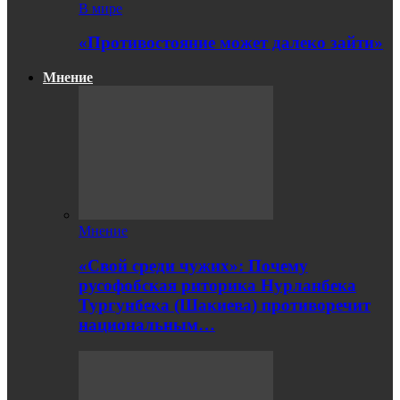
В мире
«Противостояние может далеко зайти»
Мнение
Мнение
«Свой среди чужих»: Почему
русофобская риторика Нурланбека
Тургунбека (Шакиева) противоречит
национальным…