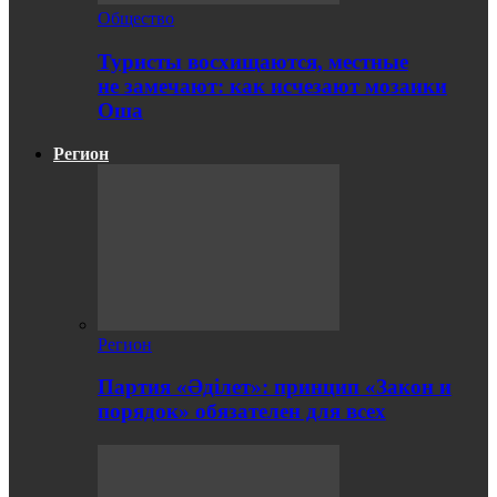
Общество
Туристы восхищаются, местные
не замечают: как исчезают мозаики
Оша
Регион
Регион
Партия «Әділет»: принцип «Закон и
порядок» обязателен для всех