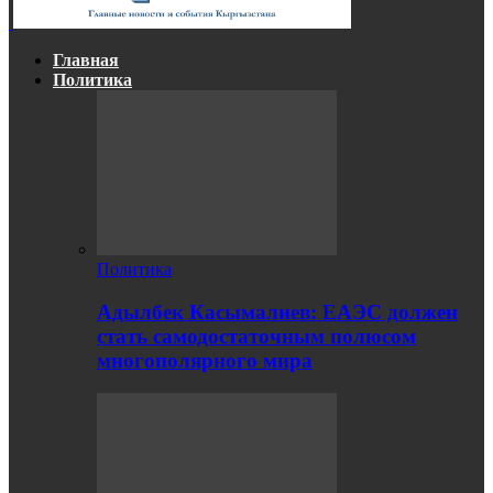
Главная
Политика
Политика
Адылбек Касымалиев: ЕАЭС должен
стать самодостаточным полюсом
многополярного мира