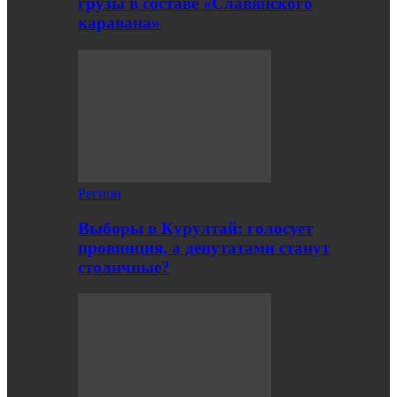
грузы в составе «Славянского
каравана»
Регион
Выборы в Курултай: голосует
провинция, а депутатами станут
столичные?