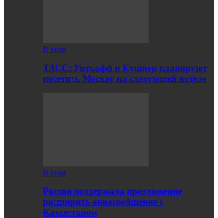
В мире
ТАСС: Уиткофф и Кушнер планируют
посетить Москву на следующей неделе
В мире
Россия поддержала предложение
расширить авиасообщение с
Казахстаном