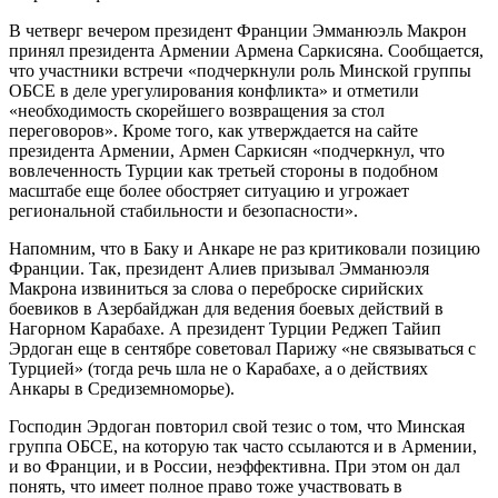
В четверг вечером президент Франции Эмманюэль Макрон
принял президента Армении Армена Саркисяна. Сообщается,
что участники встречи «подчеркнули роль Минской группы
ОБСЕ в деле урегулирования конфликта» и отметили
«необходимость скорейшего возвращения за стол
переговоров». Кроме того, как утверждается на сайте
президента Армении, Армен Саркисян «подчеркнул, что
вовлеченность Турции как третьей стороны в подобном
масштабе еще более обостряет ситуацию и угрожает
региональной стабильности и безопасности».
Напомним, что в Баку и Анкаре не раз критиковали позицию
Франции. Так, президент Алиев призывал Эмманюэля
Макрона извиниться за слова о переброске сирийских
боевиков в Азербайджан для ведения боевых действий в
Нагорном Карабахе. А президент Турции Реджеп Тайип
Эрдоган еще в сентябре советовал Парижу «не связываться с
Турцией» (тогда речь шла не о Карабахе, а о действиях
Анкары в Средиземноморье).
Господин Эрдоган повторил свой тезис о том, что Минская
группа ОБСЕ, на которую так часто ссылаются и в Армении,
и во Франции, и в России, неэффективна. При этом он дал
понять, что имеет полное право тоже участвовать в