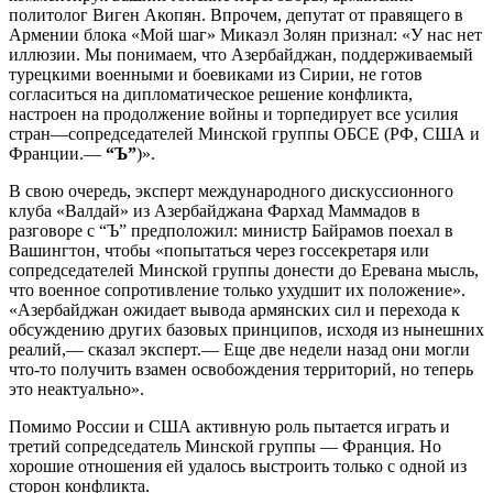
политолог Виген Акопян. Впрочем, депутат от правящего в
Армении блока «Мой шаг» Микаэл Золян признал: «У нас нет
иллюзии. Мы понимаем, что Азербайджан, поддерживаемый
турецкими военными и боевиками из Сирии, не готов
согласиться на дипломатическое решение конфликта,
настроен на продолжение войны и торпедирует все усилия
стран—сопредседателей Минской группы ОБСЕ (РФ, США и
Франции.—
“Ъ”
)».
В свою очередь, эксперт международного дискуссионного
клуба «Валдай» из Азербайджана Фархад Маммадов в
разговоре с “Ъ” предположил: министр Байрамов поехал в
Вашингтон, чтобы «попытаться через госсекретаря или
сопредседателей Минской группы донести до Еревана мысль,
что военное сопротивление только ухудшит их положение».
«Азербайджан ожидает вывода армянских сил и перехода к
обсуждению других базовых принципов, исходя из нынешних
реалий,— сказал эксперт.— Еще две недели назад они могли
что-то получить взамен освобождения территорий, но теперь
это неактуально».
Помимо России и США активную роль пытается играть и
третий сопредседатель Минской группы — Франция. Но
хорошие отношения ей удалось выстроить только с одной из
сторон конфликта.