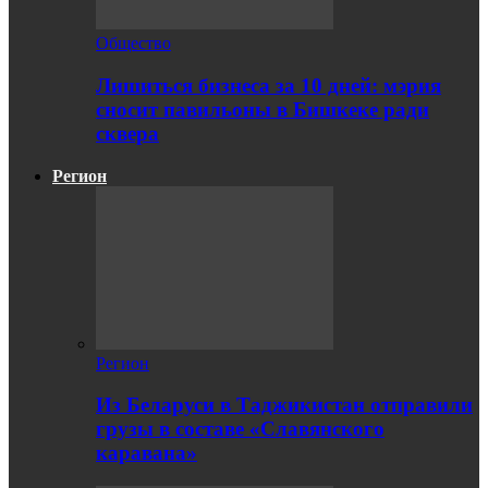
Общество
Лишиться бизнеса за 10 дней: мэрия
сносит павильоны в Бишкеке ради
сквера
Регион
Регион
Из Беларуси в Таджикистан отправили
грузы в составе «Славянского
каравана»