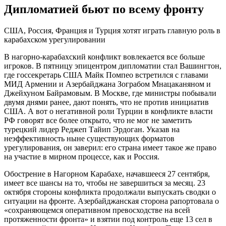
Дипломатией бьют по всему фронту
США, Россия, Франция и Турция хотят играть главную роль в
карабахском урегулировании
В нагорно-карабахский конфликт вовлекается все больше
игроков. В пятницу эпицентром дипломатии стал Вашингтон,
где госсекретарь США Майк Помпео встретился с главами
МИД Армении и Азербайджана Зограбом Мнацаканяном и
Джейхуном Байрамовым. В Москве, где министры побывали
двумя днями ранее, дают понять, что не против инициатив
США. А вот о негативной роли Турции в конфликте власти
РФ говорят все более открыто, что не мог не заметить
турецкий лидер Реджеп Тайип Эрдоган. Указав на
неэффективность ныне существующих форматов
урегулирования, он заверил: его страна имеет такое же право
на участие в мирном процессе, как и Россия.
Обострение в Нагорном Карабахе, начавшееся 27 сентября,
имеет все шансы на то, чтобы не завершиться за месяц. 23
октября стороны конфликта продолжали выпускать сводки о
ситуации на фронте. Азербайджанская сторона рапортовала о
«сохраняющемся оперативном превосходстве на всей
протяженности фронта» и взятии под контроль еще 13 сел в