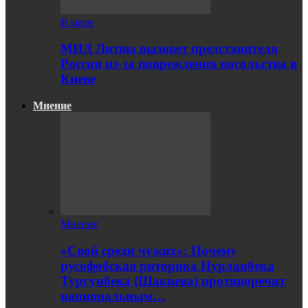
В мире
МИД Литвы вызовет представителя
России из-за повреждения посольства в
Киеве
Мнение
Мнение
«Свой среди чужих»: Почему
русофобская риторика Нурланбека
Тургунбека (Шакиева) противоречит
национальным…