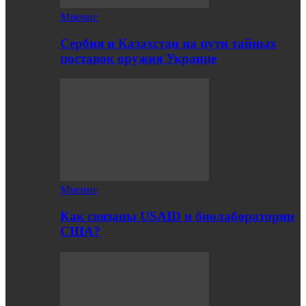
Мнение
Сербия и Казахстан на пути тайных
поставок оружия Украине
Мнение
Как связаны USAID и биолаборатории
США?