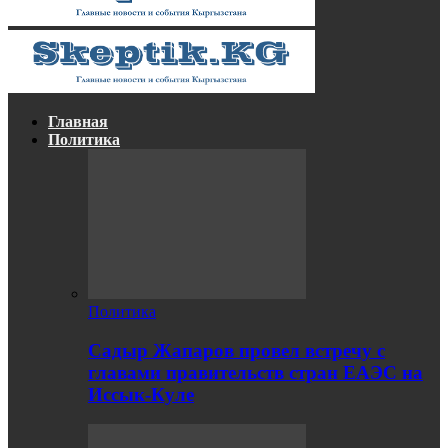
Главная
Политика
Политика
Садыр Жапаров провел встречу с
главами правительств стран ЕАЭС на
Иссык-Куле