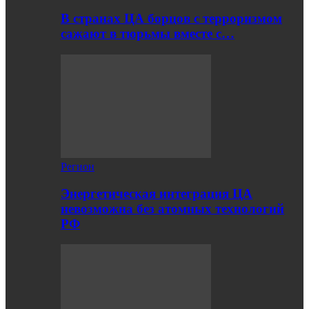
В странах ЦА борцов с терроризмом
сажают в тюрьмы вместе с…
Регион
Энергетическая интеграция ЦА
невозможна без атомных технологий
РФ