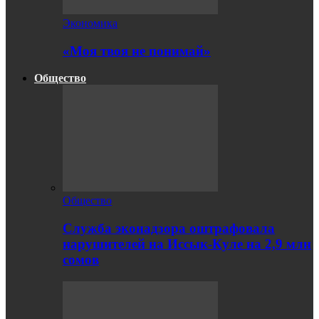
Экономика
«Моя твоя не понимай»
Общество
Общество
Служба эконадзора оштрафовала
нарушителей на Иссык-Куле на 2,9 млн
сомов