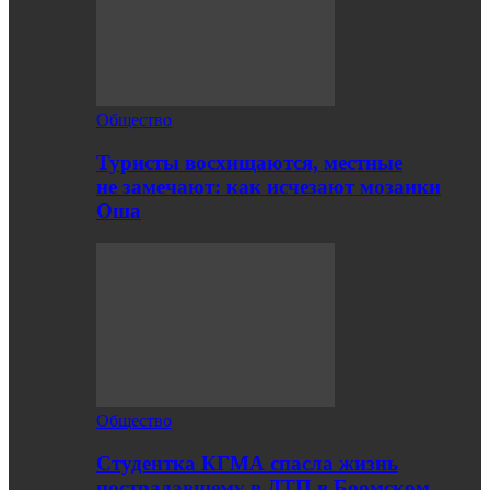
Общество
Туристы восхищаются, местные
не замечают: как исчезают мозаики
Оша
Общество
Студентка КГМА спасла жизнь
пострадавшему в ДТП в Боомском