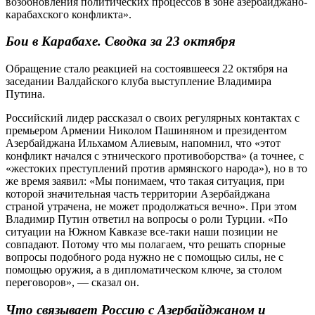
возобновления политических процессов в зоне азербайджано-
карабахского конфликта».
Бои в Карабахе. Сводка за 23 октября
Обращение стало реакцией на состоявшееся 22 октября на
заседании Валдайского клуба выступление Владимира
Путина.
Российский лидер рассказал о своих регулярных контактах с
премьером Армении Николом Пашиняном и президентом
Азербайджана Ильхамом Алиевым, напомнил, что «этот
конфликт начался с этнического противоборства» (а точнее, с
«жестоких преступлений против армянского народа»), но в то
же время заявил: «Мы понимаем, что такая ситуация, при
которой значительная часть территории Азербайджана
страной утрачена, не может продолжаться вечно». При этом
Владимир Путин ответил на вопросы о роли Турции. «По
ситуации на Южном Кавказе все-таки наши позиции не
совпадают. Потому что мы полагаем, что решать спорные
вопросы подобного рода нужно не с помощью силы, не с
помощью оружия, а в дипломатическом ключе, за столом
переговоров», — сказал он.
Что связывает Россию с Азербайджаном и