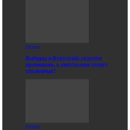
Регион
Выборы в Курултай: голосует
провинция, а депутатами станут
столичные?
Регион