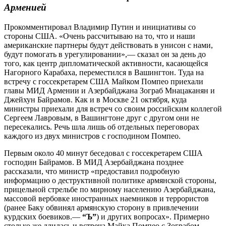
Арменией
Прокомментировал Владимир Путин и инициативы со
стороны США. «Очень рассчитываю на то, что и наши
американские партнеры будут действовать в унисон с нами,
будут помогать в урегулировании»,— сказал он за день до
того, как центр дипломатической активности, касающейся
Нагорного Карабаха, переместился в Вашингтон. Туда на
встречу с госсекретарем США Майком Помпео приехали
главы МИД Армении и Азербайджана Зограб Мнацаканян и
Джейхун Байрамов. Как и в Москве 21 октября, куда
министры приехали для встреч со своим российским коллегой
Сергеем Лавровым, в Вашингтоне друг с другом они не
пересекались. Речь шла лишь об отдельных переговорах
каждого из двух министров с господином Помпео.
Первым около 40 минут беседовал с госсекретарем США
господин Байрамов. В МИД Азербайджана позднее
рассказали, что министр «предоставил подробную
информацию о деструктивной политике армянской стороны,
прицельной стрельбе по мирному населению Азербайджана,
массовой вербовке иностранных наемников и террористов
(ранее Баку обвинял армянскую сторону в привлечении
курдских боевиков.—
“Ъ”
) и других вопросах». Примерно
столько же длилась и встреча Майка Помпео с Зограбом