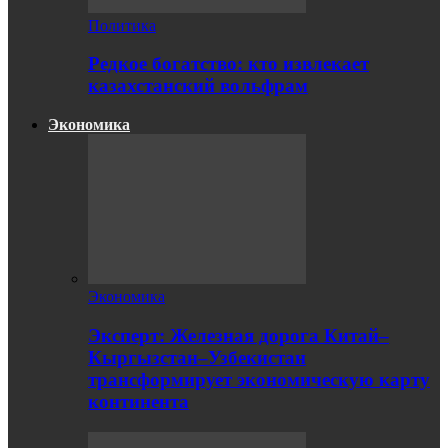
Политика
Редкое богатство: кто извлекает
казахстанский вольфрам
Экономика
Экономика
Эксперт: Железная дорога Китай–
Кыргызстан–Узбекистан
трансформирует экономическую карту
континента