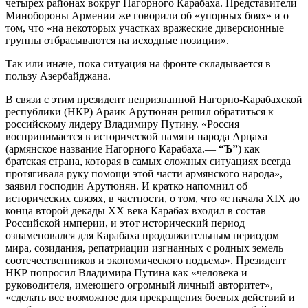
четырех районах вокруг Нагорного Карабаха. Представители
Минобороны Армении же говорили об «упорных боях» и о
том, что «на некоторых участках вражеские диверсионные
группы отбрасываются на исходные позиции».
Так или иначе, пока ситуация на фронте складывается в
пользу Азербайджана.
В связи с этим президент непризнанной Нагорно-Карабахской
республики (НКР) Араик Арутюнян решил обратиться к
российскому лидеру Владимиру Путину. «Россия
воспринимается в исторической памяти народа Арцаха
(армянское название Нагорного Карабаха.—
“Ъ”
) как
братская страна, которая в самых сложных ситуациях всегда
протягивала руку помощи этой части армянского народа»,—
заявил господин Арутюнян. И кратко напомнил об
исторических связях, в частности, о том, что «с начала XIX до
конца второй декады XX века Карабах входил в состав
Российской империи, и этот исторический период
ознаменовался для Карабаха продолжительным периодом
мира, созидания, репатриации изгнанных с родных земель
соотечественников и экономического подъема». Президент
НКР попросил Владимира Путина как «человека и
руководителя, имеющего огромный личный авторитет»,
«сделать все возможное для прекращения боевых действий и