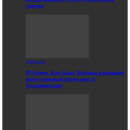
ущелье
Общество
IT-Queen. Как Бону Бобоева развивает
искусственный интеллект в
Таджикистане