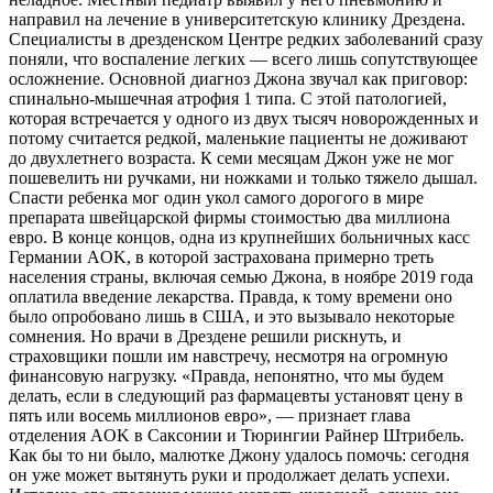
направил на лечение в университетскую клинику Дрездена.
Специалисты в дрезденском Центре редких заболеваний сразу
поняли, что воспаление легких — всего лишь сопутствующее
осложнение. Основной диагноз Джона звучал как приговор:
спинально-мышечная атрофия 1 типа. С этой патологией,
которая встречается у одного из двух тысяч новорожденных и
потому считается редкой, маленькие пациенты не доживают
до двухлетнего возраста. К семи месяцам Джон уже не мог
пошевелить ни ручками, ни ножками и только тяжело дышал.
Спасти ребенка мог один укол самого дорогого в мире
препарата швейцарской фирмы стоимостью два миллиона
евро. В конце концов, одна из крупнейших больничных касс
Германии AOK, в которой застрахована примерно треть
населения страны, включая семью Джона, в ноябре 2019 года
оплатила введение лекарства. Правда, к тому времени оно
было опробовано лишь в США, и это вызывало некоторые
сомнения. Но врачи в Дрездене решили рискнуть, и
страховщики пошли им навстречу, несмотря на огромную
финансовую нагрузку. «Правда, непонятно, что мы будем
делать, если в следующий раз фармацевты установят цену в
пять или восемь миллионов евро», — признает глава
отделения AOK в Саксонии и Тюрингии Райнер Штрибель.
Как бы то ни было, малютке Джону удалось помочь: сегодня
он уже может вытянуть руки и продолжает делать успехи.