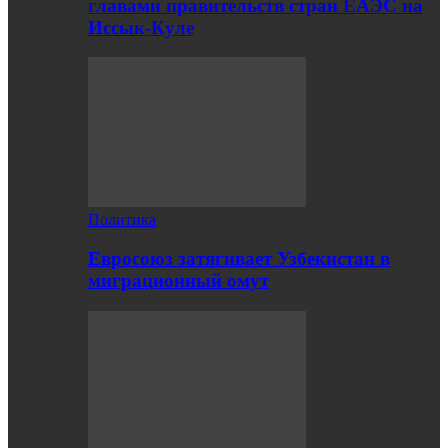
главами правительств стран ЕАЭС на
Иссык-Куле
Политика
Евросоюз затягивает Узбекистан в
миграционный омут