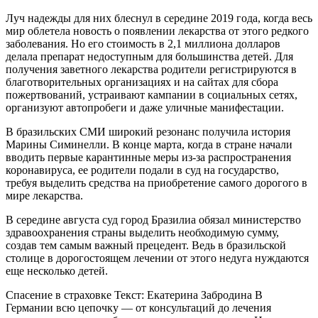
Луч надежды для них блеснул в середине 2019 года, когда весь
мир облетела новость о появлении лекарства от этого редкого
заболевания. Но его стоимость в 2,1 миллиона долларов
делала препарат недоступным для большинства детей. Для
получения заветного лекарства родители регистрируются в
благотворительных организациях и на сайтах для сбора
пожертвований, устраивают кампании в социальных сетях,
организуют автопробеги и даже уличные манифестации.
В бразильских СМИ широкий резонанс получила история
Марины Симинелли. В конце марта, когда в стране начали
вводить первые карантинные меры из-за распространения
коронавируса, ее родители подали в суд на государство,
требуя выделить средства на приобретение самого дорогого в
мире лекарства.
В середине августа суд город Бразилиа обязал министерство
здравоохранения страны выделить необходимую сумму,
создав тем самым важный прецедент. Ведь в бразильской
столице в дорогостоящем лечении от этого недуга нуждаются
еще несколько детей.
Спасение в страховке Текст: Екатерина Забродина В
Германии всю цепочку — от консультаций до лечения