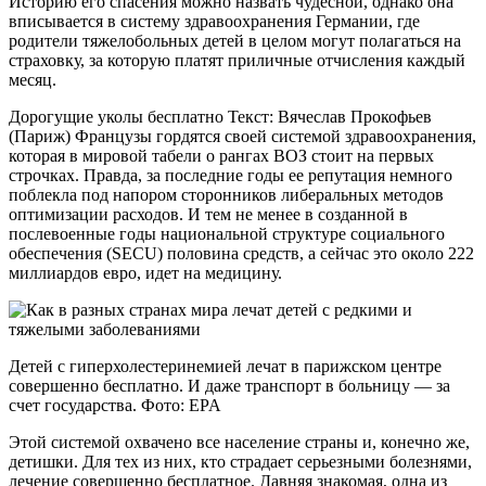
Историю его спасения можно назвать чудесной, однако она
вписывается в систему здравоохранения Германии, где
родители тяжелобольных детей в целом могут полагаться на
страховку, за которую платят приличные отчисления каждый
месяц.
Дорогущие уколы бесплатно Текст: Вячеслав Прокофьев
(Париж) Французы гордятся своей системой здравоохранения,
которая в мировой табели о рангах ВОЗ стоит на первых
строчках. Правда, за последние годы ее репутация немного
поблекла под напором сторонников либеральных методов
оптимизации расходов. И тем не менее в созданной в
послевоенные годы национальной структуре социального
обеспечения (SECU) половина средств, а сейчас это около 222
миллиардов евро, идет на медицину.
Детей с гиперхолестеринемией лечат в парижском центре
совершенно бесплатно. И даже транспорт в больницу — за
счет государства. Фото: EPA
Этой системой охвачено все население страны и, конечно же,
детишки. Для тех из них, кто страдает серьезными болезнями,
лечение совершенно бесплатное. Давняя знакомая, одна из