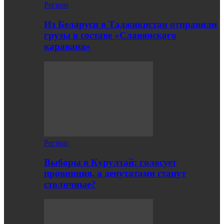
Регион
Из Беларуси в Таджикистан отправили
грузы в составе «Славянского
каравана»
Регион
Выборы в Курултай: голосует
провинция, а депутатами станут
столичные?