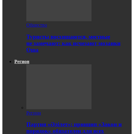
Общество
Туристы восхищаются, местные
не замечают: как исчезают мозаики
Оша
Регион
Регион
Партия «Әділет»: принцип «Закон и
порядок» обязателен для всех