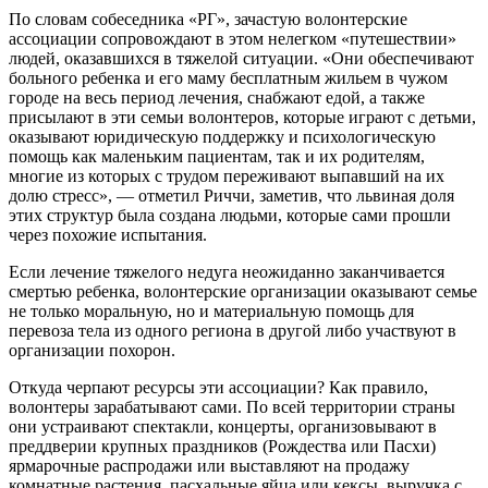
По словам собеседника «РГ», зачастую волонтерские
ассоциации сопровождают в этом нелегком «путешествии»
людей, оказавшихся в тяжелой ситуации. «Они обеспечивают
больного ребенка и его маму бесплатным жильем в чужом
городе на весь период лечения, снабжают едой, а также
присылают в эти семьи волонтеров, которые играют с детьми,
оказывают юридическую поддержку и психологическую
помощь как маленьким пациентам, так и их родителям,
многие из которых с трудом переживают выпавший на их
долю стресс», — отметил Риччи, заметив, что львиная доля
этих структур была создана людьми, которые сами прошли
через похожие испытания.
Если лечение тяжелого недуга неожиданно заканчивается
смертью ребенка, волонтерские организации оказывают семье
не только моральную, но и материальную помощь для
перевоза тела из одного региона в другой либо участвуют в
организации похорон.
Откуда черпают ресурсы эти ассоциации? Как правило,
волонтеры зарабатывают сами. По всей территории страны
они устраивают спектакли, концерты, организовывают в
преддверии крупных праздников (Рождества или Пасхи)
ярмарочные распродажи или выставляют на продажу
комнатные растения, пасхальные яйца или кексы, выручка с