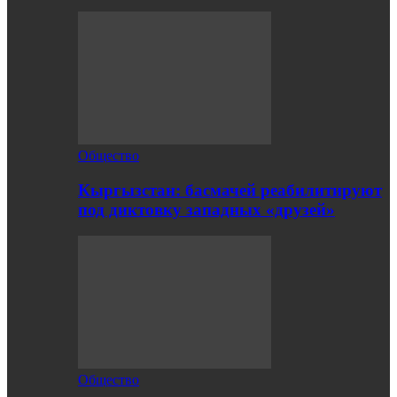
Общество
Кыргызстан: басмачей реабилитируют
под диктовку западных «друзей»
Общество