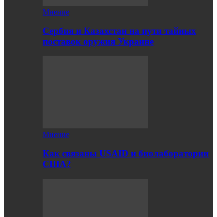
Мнение
Сербия и Казахстан на пути тайных
поставок оружия Украине
Мнение
Как связаны USAID и биолаборатории
США?