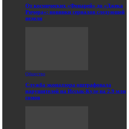
От космических «Фонарей» до «Джека
Ричера»: новинки сериалов следующей
недели
Общество
Служба эконадзора оштрафовала
нарушителей на Иссык-Куле на 2,9 млн
сомов