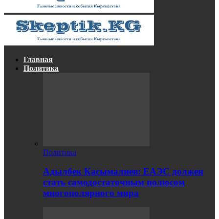
Главная
Политика
Политика
Адылбек Касымалиев: ЕАЭС должен
стать самодостаточным полюсом
многополярного мира