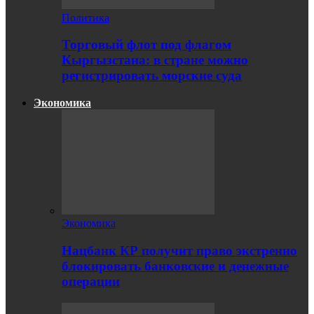
Политика
Торговый флот под флагом
Кыргызстана: в стране можно
регистрировать морские суда
Экономика
Экономика
Нацбанк КР получит право экстренно
блокировать банковские и денежные
операции