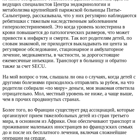
ведущих специалистов Центра эндокринологии и
метаболизма крупнейшей парижской больницы Питье-
Сальпетриер, рассказывала, что у них регулярно наблюдаются
ребятишки с тяжелым наследственным заболеванием
гиперхолестеринемией. Это когда уровень холестерина в
крови повышается до патологических размеров, что может
привести к инфаркту и смерти. Так вот родителям детей, по
словам знакомой, не приходится выкладывать ни цента за
регулярное обследование, стационарное и амбулаторное
лечение, медикаменты, в частности, за дорогостоящие
ежемесячные инъекции. Транспорт в больницу и обратно
также за счет SECU.
На мой вопрос о том, слышала ли она о случаях, когда детей с
другими болезнями приходилось отправлять за рубеж, на что
родители собирали «по миру» деньги, моя знакомая ответила
отрицательно. Мол, местный уровень не ниже, а чаще выше,
чем в прочих продвинутых странах.
Более того, во Франции существует ряд ассоциаций, которые
организуют прием тяжелобольных детей из стран третьего
мира, в основном из Африки. Они обеспечивают транспорт и
проживание маленьких иностранцев во французских семьях
до и после их бесплатного лечения, включая сложнейшие
операции на сердце.