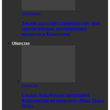
Экономика
Токаев дал старт строительству трех
стратегических автодорожных
проектов в Казахстане
Общество
Общество
Саадат Асылбекова представит
Кыргызстан на конкурсе «Мисс Мира
2026»