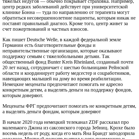
тяжелых недугов — обычно покрывает страховка. Например,
центр редких заболеваний действует при университетской
клинике Бонна — туда по направлению от терапевта могут
обратиться несовершеннолетние пациенты, которым никак не
поставят правильный диагноз. Кроме того, центр живет за
счет пожертвований и частных взносов.
Как пишет Deutsche Welle, в каждой федеральной земле
Германии есть благотворительные фонды и
неправительственные организации, которые оказывают
поддержку семьям с тяжелобольными детьми. Так
общественный фонд Bunter Kreis Rheinland, созданный почти
20 лет назад, сотрудничает с шестью больницами Рейнской
области и координирует работу медсестер и соцработников,
навещающих малышей на дому во время реабилитации.
Немецкие меценаты предпочитают помогать не адресно
конкретным детям, а выделять деньги на поддержку фондов,
которым доверяют.
Меценаты ФРГ предпочитают помогать не конкретным детям,
а выделять деньги фондам, которым доверяют
В начале 2020 года немецкий телеканал ZDF рассказал про
маленького Джона из саксонского города Зебниц. Крохе было
восемь недель от роду, когда его мать Яна Брандт заподозрила
неладное. Местный педиатр выявил у него пневмонию и