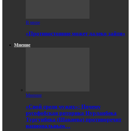
В мире
«Противостояние может далеко зайти»
Мнение
Мнение
«Свой среди чужих»: Почему
русофобская риторика Нурланбека
Тургунбека (Шакиева) противоречит
национальным…