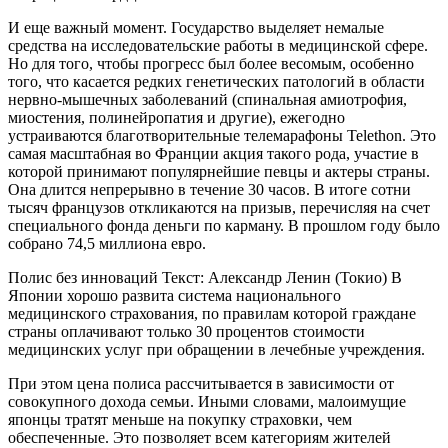
И еще важный момент. Государство выделяет немалые
средства на исследовательские работы в медицинской сфере.
Но для того, чтобы прогресс был более весомым, особенно
того, что касается редких генетических патологий в области
нервно-мышечных заболеваний (спинальная амиотрофия,
миостения, полинейропатия и другие), ежегодно
устраиваются благотворительные телемарафоны Telethon. Это
самая масштабная во Франции акция такого рода, участие в
которой принимают популярнейшие певцы и актеры страны.
Она длится непрерывно в течение 30 часов. В итоге сотни
тысяч французов откликаются на призыв, перечисляя на счет
специального фонда деньги по карману. В прошлом году было
собрано 74,5 миллиона евро.
Полис без инноваций Текст: Александр Ленин (Токио) В
Японии хорошо развита система национального
медицинского страхования, по правилам которой граждане
страны оплачивают только 30 процентов стоимости
медицинских услуг при обращении в лечебные учреждения.
При этом цена полиса рассчитывается в зависимости от
совокупного дохода семьи. Иными словами, малоимущие
японцы тратят меньше на покупку страховки, чем
обеспеченные. Это позволяет всем категориям жителей